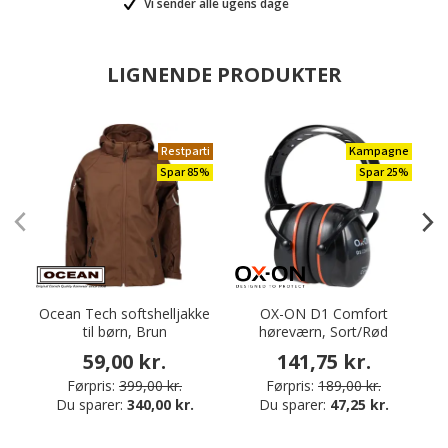
Vi sender alle ugens dage
LIGNENDE PRODUKTER
Restparti
Kampagne
Spar 85%
Spar 25%
Ocean Tech softshelljakke
OX-ON D1 Comfort
H
til børn, Brun
høreværn, Sort/Rød
59,00 kr.
141,75 kr.
Førpris:
399,00 kr.
Førpris:
189,00 kr.
Du sparer:
340,00 kr.
Du sparer:
47,25 kr.