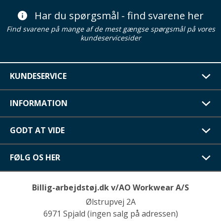
Har du spørgsmål - find svarene her
Find svarene på mange af de mest gængse spørgsmål på vores
kundeservicesider
KUNDESERVICE
INFORMATION
GODT AT VIDE
FØLG OS HER
Billig-arbejdstøj.dk v/AO Workwear A/S
Ølstrupvej 2A
6971 Spjald (ingen salg på adressen)