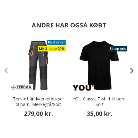
ANDRE HAR OGSÅ KØBT
Bestseller
Mix 3 - spar 20%
Skarp pris
Terrax håndværkerbukser
YOU Classic T-shirt til børn,
T
til børn, Mørkegrå/Sort
Sort
279,00 kr.
35,00 kr.