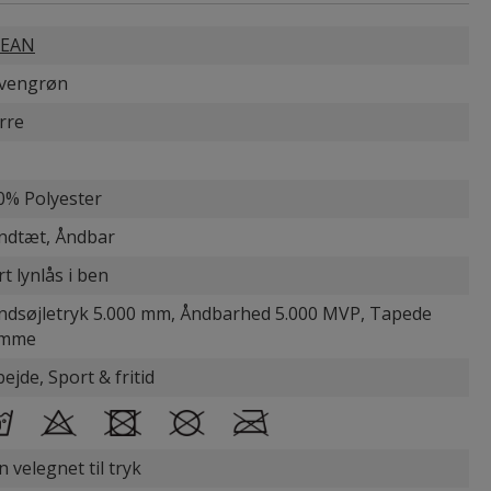
EAN
ivengrøn
rre
0% Polyester
ndtæt, Åndbar
t lynlås i ben
ndsøjletryk 5.000 mm, Åndbarhed 5.000 MVP, Tapede
mme
ejde, Sport & fritid
 velegnet til tryk