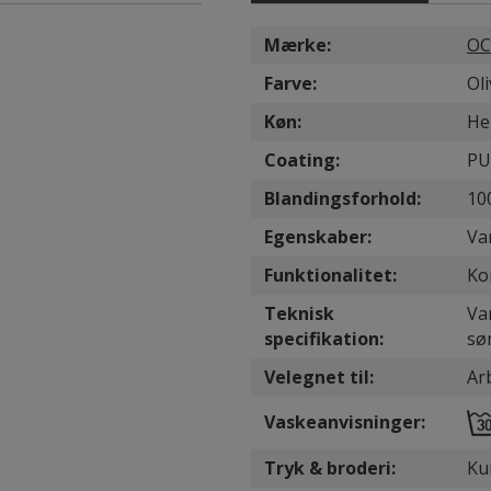
Mærke:
OC
Farve:
Ol
Køn:
He
Coating:
PU
Blandingsforhold:
10
Egenskaber:
Va
Funktionalitet:
Kor
Teknisk
Va
specifikation:
sø
Velegnet til:
Arb
Vaskeanvisninger:
Tryk & broderi:
Kun