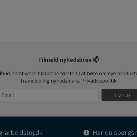
Tilmeld nyhedsbrev 📫
ilbud, samt være blandt de første til at høre om nye produk
framelde dig nyhedsmails.
Privatlivspolitik
TILMELD
g-arbejdstoj.dk
Har du spørgsm