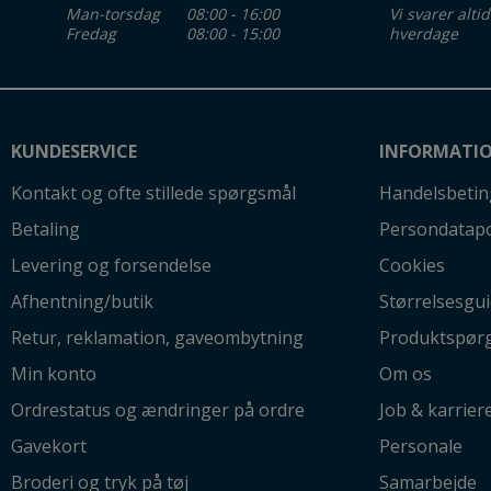
Man-torsdag
08:00 - 16:00
Vi svarer alti
Fredag
08:00 - 15:00
hverdage
KUNDESERVICE
INFORMATI
Kontakt og ofte stillede spørgsmål
Handelsbetin
Betaling
Persondatapo
Levering og forsendelse
Cookies
Afhentning/butik
Størrelsesgu
Retur, reklamation, gaveombytning
Produktspør
Min konto
Om os
Ordrestatus og ændringer på ordre
Job & karrier
Gavekort
Personale
Broderi og tryk på tøj
Samarbejde