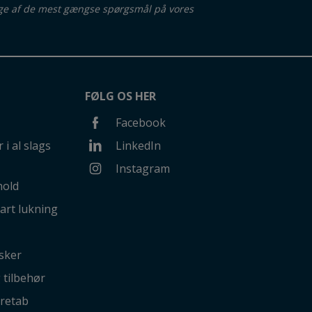
ge af de mest gængse spørgsmål på vores
FØLG OS HER
Facebook
 i al slags
LinkedIn
Instagram
hold
art lukning
sker
g tilbehør
retab