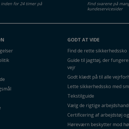
d inden for 24 timer på
Find svarene på man
kundeservicesider
ON
GODT AT VIDE
gelser
Find de rette sikkerhedssko
litik
Guide til jagttøj, der fungerer
vejr
Godt klædt på til alle vejrfor
ide
Lette sikkerhedssko med sm
gsmål
Tekstilguide
Vælg de rigtige arbejdshand
e
Certificering af arbejdstøj o
Høreværn beskytter mod hø