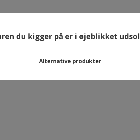
×
ren du kigger på er i øjeblikket udso
ANDRE HAR OGSÅ KØBT
Alternative produkter