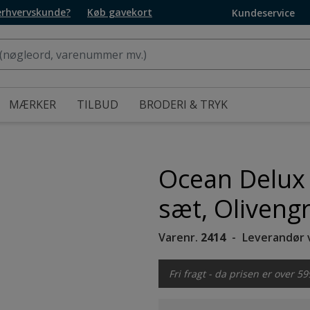
 erhvervskunde?
Køb gavekort
Kundeservice
MÆRKER
TILBUD
BRODERI & TRYK
Ocean Delux 
sæt, Oliveng
Varenr.
2414
Leverandør 
Fri fragt - da prisen er over 59