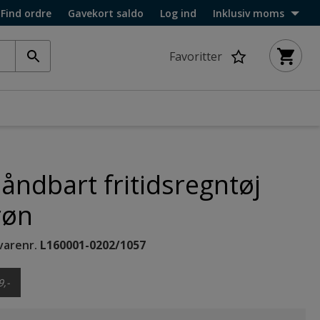
Find ordre
Gavekort saldo
Log ind
Inklusiv moms
Favoritter
åndbart fritidsregntøj
røn
varenr.
L160001-0202/1057
9,-