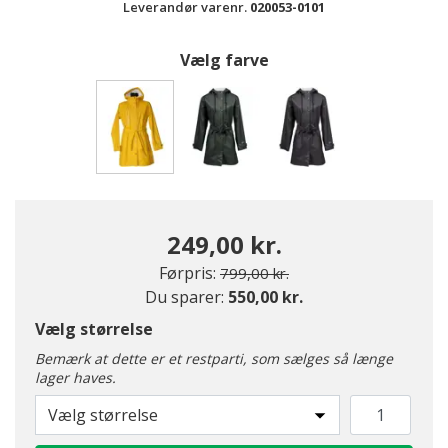
Leverandør varenr.
020053-0101
Vælg farve
valgte
249,00 kr.
Pris nedsat fra
til
Førpris:
799,00 kr.
Du sparer:
550,00 kr.
Vælg størrelse
Bemærk at dette er et restparti, som sælges så længe
lager haves.
Vælg størrelse