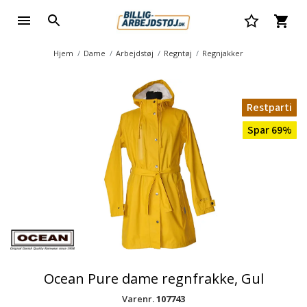
Hjem
Dame
Arbejdstøj
Regntøj
Regnjakker
Restparti
Spar 69%
Ocean Pure dame regnfrakke, Gul
Varenr.
107743