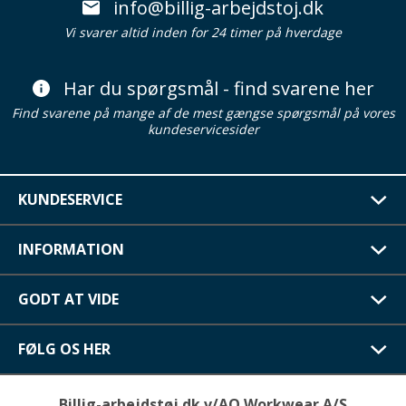
info@billig-arbejdstoj.dk
Vi svarer altid inden for 24 timer på hverdage
Har du spørgsmål - find svarene her
Find svarene på mange af de mest gængse spørgsmål på vores
kundeservicesider
KUNDESERVICE
INFORMATION
GODT AT VIDE
FØLG OS HER
Billig-arbejdstøj.dk v/AO Workwear A/S