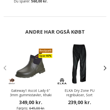
Du sparer:
560,00 kr.
ANDRE HAR OGSÅ KØBT
Restparti
Spar 46%
Gateway1 Ascot Lady 6"
ELKA Dry Zone PU
3mm gummistøvler, Khaki
regnbukser, Sort
r
349,00 kr.
239,00 kr.
Førpris:
649,00 kr.