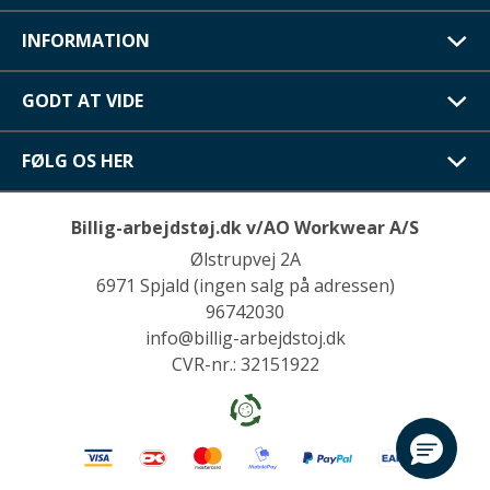
INFORMATION
GODT AT VIDE
FØLG OS HER
Billig-arbejdstøj.dk v/AO Workwear A/S
Ølstrupvej 2A
6971 Spjald (ingen salg på adressen)
96742030
info@billig-arbejdstoj.dk
CVR-nr.: 32151922