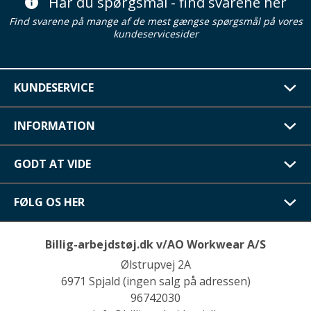
Har du spørgsmål - find svarene her
Find svarene på mange af de mest gængse spørgsmål på vores
kundeservicesider
KUNDESERVICE
INFORMATION
GODT AT VIDE
FØLG OS HER
Billig-arbejdstøj.dk v/AO Workwear A/S
Ølstrupvej 2A
6971 Spjald (ingen salg på adressen)
96742030