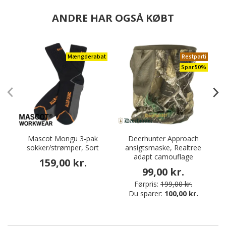
ANDRE HAR OGSÅ KØBT
Mængderabat
Restparti
Spar 50%
Mascot Mongu 3-pak
Deerhunter Approach
P
sokker/strømper, Sort
ansigtsmaske, Realtree
adapt camouflage
159,00 kr.
99,00 kr.
Førpris:
199,00 kr.
Du sparer:
100,00 kr.