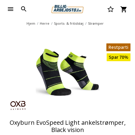
Hjem
Herre
Sports- & fritidstøj
Strømper
Restparti
Spar 70%
Oxyburn EvoSpeed Light ankelstrømper,
Black vision