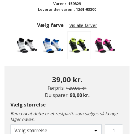
Varenr.
159829
Leverandør varenr.
1261-03300
Vælg farve
Vis alle farver
valgte
39,00 kr.
Pris nedsat fra
til
Førpris:
129,00 kr.
Du sparer:
90,00 kr.
Vælg størrelse
Bemærk at dette er et restparti, som sælges så længe
lager haves.
Vælg størrelse