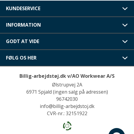
KUNDESERVICE
INFORMATION
GODT AT VIDE
FØLG OS HER
Billig-arbejdstøj.dk v/AO Workwear A/S
Ølstrupvej 2A
6971 Spjald (ingen salg på adressen)
96742030
info@billig-arbejdstoj.dk
CVR-nr.: 32151922