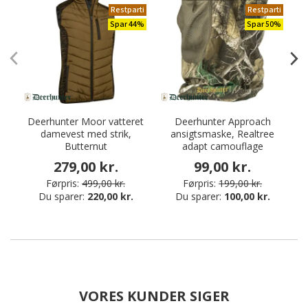
Restparti
Restparti
Spar 44%
Spar 50%
Deerhunter Moor vatteret
Deerhunter Approach
damevest med strik,
ansigtsmaske, Realtree
da
Butternut
adapt camouflage
279,00 kr.
99,00 kr.
Førpris:
499,00 kr.
Førpris:
199,00 kr.
Du sparer:
220,00 kr.
Du sparer:
100,00 kr.
VORES KUNDER SIGER