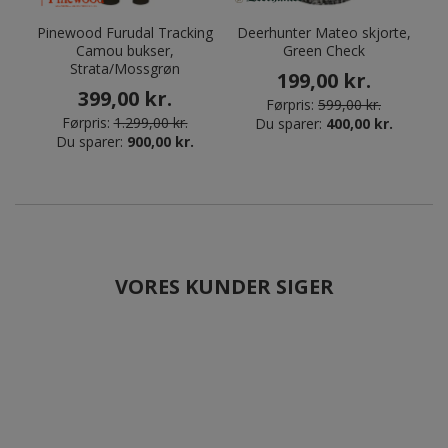
Pinewood Furudal Tracking
Deerhunter Mateo skjorte,
J
Camou bukser,
Green Check
Strata/Mossgrøn
199,00 kr.
399,00 kr.
Førpris:
599,00 kr.
Førpris:
1.299,00 kr.
Du sparer:
400,00 kr.
Du sparer:
900,00 kr.
VORES KUNDER SIGER