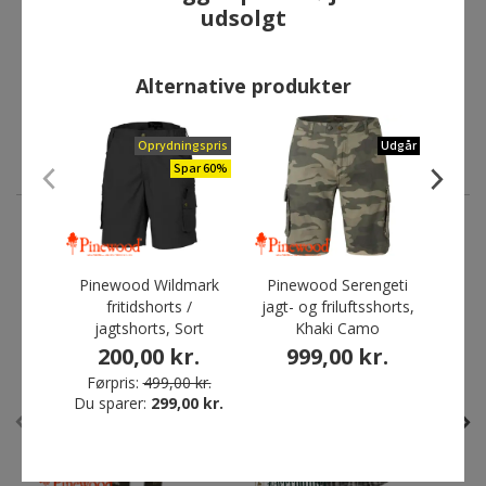
Pinewood Wildmark
Deerhunter Atlas shorts,
P
udsolgt
fritidshorts / jagtshorts,
Timber
Sort
399,00 kr.
200,00 kr.
Alternative produkter
Førpris:
499,00 kr.
Du sparer:
299,00 kr.
Oprydningspris
Udgår
Spar 60%
ANDRE HAR OGSÅ KØBT
Pinewood Wildmark
Pinewood Serengeti
Pine
fritidshorts /
jagt- og friluftsshorts,
Tra
jagtshorts, Sort
Khaki Camo
Bl
Restparti
Restparti
200,00 kr.
999,00 kr.
6
Spar 69%
Spar 67%
Førpris:
499,00 kr.
Du sparer:
299,00 kr.