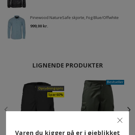
Pinewood NatureSafe skjorte, Fog Blue/Offwhite
999,00 kr.
LIGNENDE PRODUKTER
Bestseller
Oprydningspris
Spar 60%
Varen du kigger på er i øjeblikket