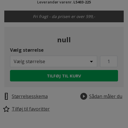
Leverandør varenr.
L5403-225
Fri fragt - da prisen er over 599,-
null
Vælg størrelse
Vælg størrelse
TILFØJ TIL KURV
Størrelsesskema
Sådan måler du
Tilføj til favoritter