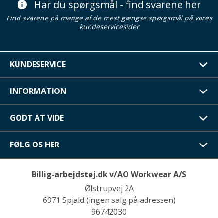
Har du spørgsmål - find svarene her
Find svarene på mange af de mest gængse spørgsmål på vores
kundeservicesider
KUNDESERVICE
INFORMATION
GODT AT VIDE
FØLG OS HER
Billig-arbejdstøj.dk v/AO Workwear A/S
Ølstrupvej 2A
6971 Spjald (ingen salg på adressen)
96742030