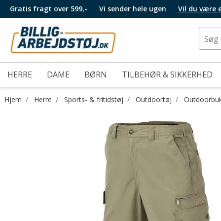
Gratis fragt over 599,-
Vi sender hele ugen
Vil du være
HERRE
DAME
BØRN
TILBEHØR & SIKKERHED
Hjem
Herre
Sports- & fritidstøj
Outdoortøj
Outdoorbu