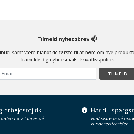
Tilmeld nyhedsbrev 📫
ilbud, samt være blandt de første til at høre om nye produk
framelde dig nyhedsmails.
Privatlivspolitik
TILMELD
g-arbejdstoj.dk
Har du spørgsm
d inden for 24 timer på
Find svarene på man
kundeservicesider