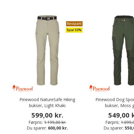
Restparti
Spar 50%
Pinewood NatureSafe Hiking
Pinewood Dog Sport
bukser, Light Khaki
bukser, Moss 
599,00 kr.
549,00 k
Førpris:
1.199,00 kr.
Førpris:
1.099,0
Du sparer:
600,00 kr.
Du sparer:
550,