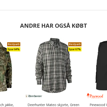
ANDRE HAR OGSÅ KØBT
Restparti
Restparti
Spar 64%
Spar 67%
ch jakke,
Deerhunter Mateo skjorte, Green
Pinewood Wi