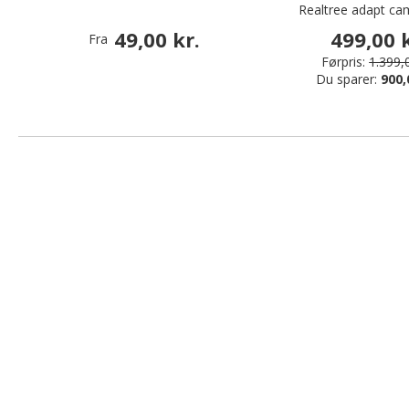
Realtree adapt ca
49,00 kr.
499,00 k
Fra
Førpris:
1.399,0
Du sparer:
900,