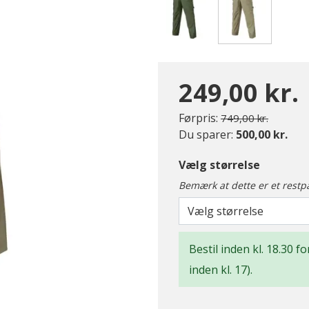
valgte
249,00 kr.
Pris nedsat fra
til
Førpris:
749,00 kr.
Du sparer:
500,00 kr.
Vælg størrelse
Bemærk at dette er et restp
Vælg størrelse
Bestil inden kl. 18.30 
inden kl. 17).