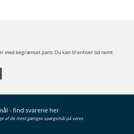
ter med begrænset parti. Du kan til enhver tid nemt
ål - find svarene her
ge af de mest gængse spørgsmål på vores