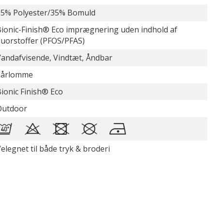
65% Polyester/35% Bomuld
ionic-Finish® Eco imprægnering uden indhold af
luorstoffer (PFOS/PFAS)
andafvisende, Vindtæt, Åndbar
Lårlomme
ionic Finish® Eco
Outdoor
elegnet til både tryk & broderi