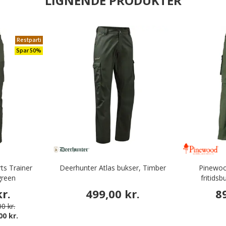
LIGNENDE PRODUKTER
Restparti
Spar 50%
s Trainer
Deerhunter Atlas bukser, Timber
Pinewoo
green
fritids
r.
499,00 kr.
8
0 kr.
00 kr.