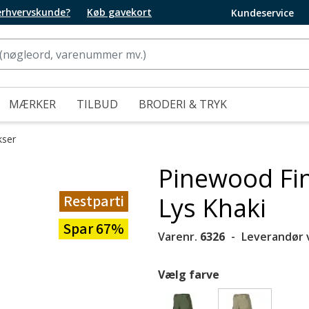
 erhvervskunde?
Køb gavekort
Kundeservice
MÆRKER
TILBUD
BRODERI & TRYK
kser
Pinewood Fi
Restparti
Lys Khaki
Spar 67%
Varenr.
6326
Leverandør 
Vælg farve