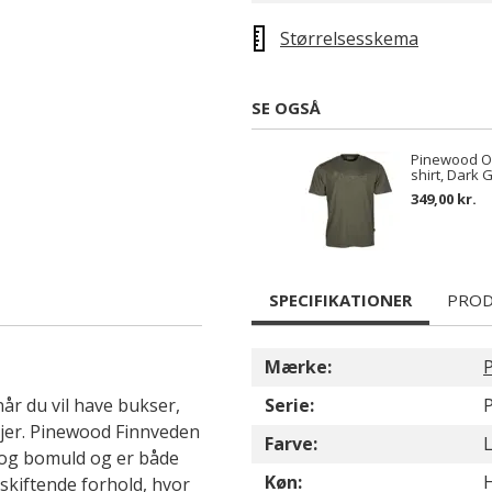
Størrelsesskema
SE OGSÅ
Pinewood Ou
shirt, Dark 
349,00 kr.
SPECIFIKATIONER
PROD
Mærke:
år du vil have bukser,
Serie:
jer. Pinewood Finnveden
Farve:
L
r og bomuld og er både
Køn:
skiftende forhold, hvor