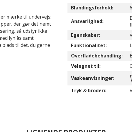
Blandingsforhold:
ger mærke til undervejs:
B
Ansvarlighed:
ropper, der gør det nemt
f
sering, så udstyr ikke
Egenskaber:
V
med lynlås samt
plads til det, du gerne
Funktionalitet:
Overfladebehandling:
B
Velegnet til:
Vaskeanvisninger:
Tryk & broderi:
V