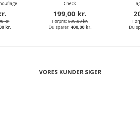
mouflage
Check
ja
r.
199,00 kr.
2
0 kr.
Førpris:
599,00 kr.
Førp
00 kr.
Du sparer:
400,00 kr.
Du sp
VORES KUNDER SIGER