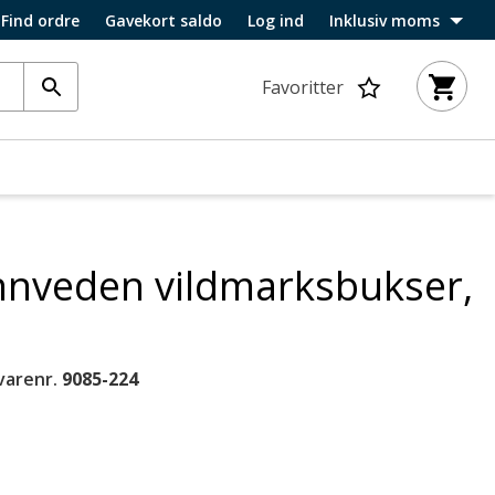
Find ordre
Gavekort saldo
Log ind
Inklusiv moms
Favoritter
nnveden vildmarksbukser,
varenr.
9085-224