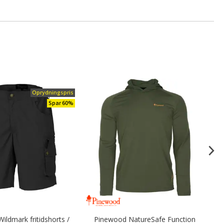
Oprydningspris
Spar 60%
ldmark fritidshorts /
Pinewood NatureSafe Function
P