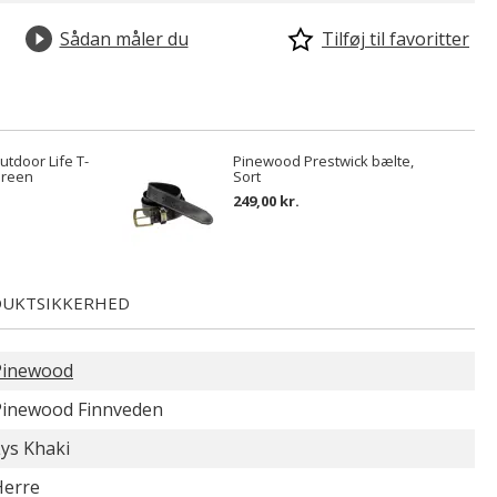
Sådan måler du
Tilføj til favoritter
tdoor Life T-
Pinewood Prestwick bælte,
Green
Sort
249,00 kr.
UKTSIKKERHED
Pinewood
Pinewood Finnveden
ys Khaki
Herre