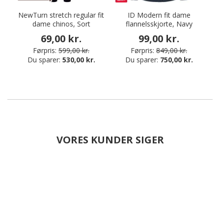
NewTurn stretch regular fit
ID Modern fit dame
I
dame chinos, Sort
flannelsskjorte, Navy
69,00 kr.
99,00 kr.
Førpris:
599,00 kr.
Førpris:
849,00 kr.
Du sparer:
530,00 kr.
Du sparer:
750,00 kr.
VORES KUNDER SIGER