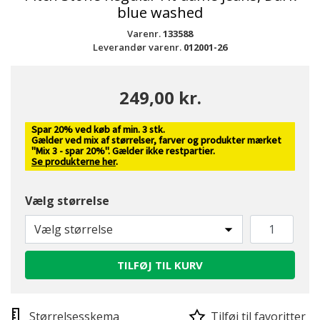
blue washed
Varenr.
133588
Leverandør varenr.
012001-26
249,00 kr.
Spar 20% ved køb af min. 3 stk.
Gælder ved mix af størrelser, farver og produkter mærket
"Mix 3 - spar 20%". Gælder ikke restpartier.
Se produkterne her
.
Vælg størrelse
Vælg størrelse
TILFØJ TIL KURV
Størrelsesskema
Tilføj til favoritter