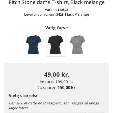
Pitch Stone dame T-shirt, Black melange
Varenr.
112526
Leverandør varenr.
3428-Black Melange
Vælg farve
valgte
49,00 kr.
Pris nedsat fra
til
Førpris:
199,00 kr.
Du sparer:
150,00 kr.
Vælg størrelse
Bemærk at dette er et restparti, som sælges så længe
lager haves.