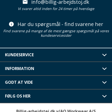
info@billig-arbejdstoj.dk
Vi svarer altid inden for 24 timer på hverdage
Har du spørgsmål - find svarene her
Find svarene på mange af de mest gængse spørgsmål på vores
kundeservicesider
KUNDESERVICE
INFORMATION
GODT AT VIDE
FØLG OS HER
Billig-arbejdstøj.dk v/AO Workwear A/S