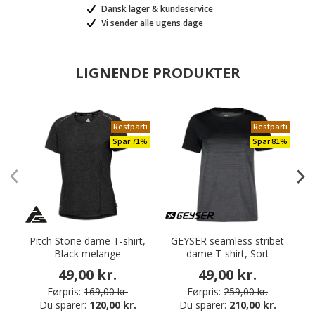
Dansk lager & kundeservice
Vi sender alle ugens dage
LIGNENDE PRODUKTER
Restparti
Restparti
Spar 71%
Spar 81%
Pitch Stone dame T-shirt,
GEYSER seamless stribet
P
Black melange
dame T-shirt, Sort
49,00 kr.
49,00 kr.
Førpris:
169,00 kr.
Førpris:
259,00 kr.
Du sparer:
120,00 kr.
Du sparer:
210,00 kr.