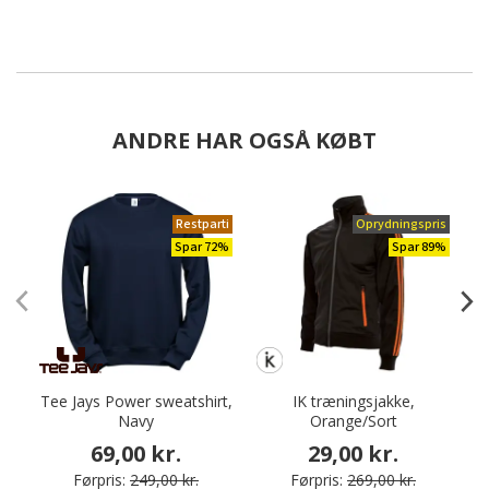
ANDRE HAR OGSÅ KØBT
Restparti
Oprydningspris
Spar 72%
Spar 89%
Tee Jays Power sweatshirt,
IK træningsjakke,
Navy
Orange/Sort
69,00 kr.
29,00 kr.
Førpris:
249,00 kr.
Førpris:
269,00 kr.