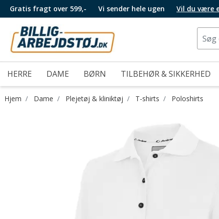
Gratis fragt over 599,-
Vi sender hele ugen
Vil du være
HERRE
DAME
BØRN
TILBEHØR & SIKKERHED
Hjem
Dame
Plejetøj & kliniktøj
T-shirts
Poloshirts