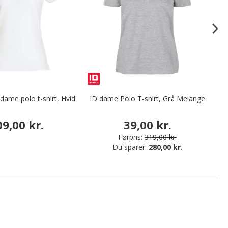
 dame polo t-shirt, Hvid
ID dame Polo T-shirt, Grå Melange
Pi
09,00 kr.
39,00 kr.
Førpris:
319,00 kr.
Du sparer:
280,00 kr.