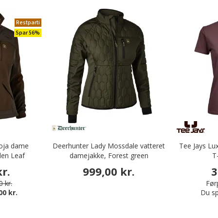
Restparti
Spar 56%
Roja dame
Deerhunter Lady Mossdale vatteret
Tee Jays Lu
llen Leaf
damejakke, Forest green
T
r.
999,00 kr.
3
 kr.
Førp
00 kr.
Du sp