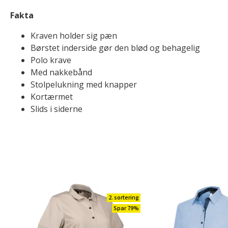
Fakta
Kraven holder sig pæn
Børstet inderside gør den blød og behagelig
Polo krave
Med nakkebånd
Stolpelukning med knapper
Kortærmet
Slids i siderne
2. sortering
Spar 79%