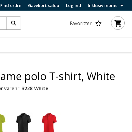
Find ordre
Gavekort saldo
Log ind
Inklusiv moms
Favoritter
dame polo T-shirt, White
r varenr.
3228-White