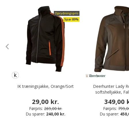
Oprydningspris
Spar 89%
IK træningsjakke, Orange/Sort
Deerhunter Lady 
softshelljakke, Fa
29,00 kr.
349,00 k
Førpris:
269,00 kr.
Førpris:
799,00
Du sparer:
240,00 kr.
Du sparer:
450,