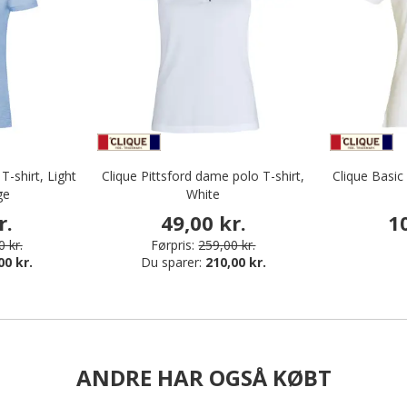
-shirt, Light
Clique Pittsford dame polo T-shirt,
Clique Basic
ge
White
r.
49,00 kr.
1
 kr.
Førpris:
259,00 kr.
00 kr.
Du sparer:
210,00 kr.
ANDRE HAR OGSÅ KØBT