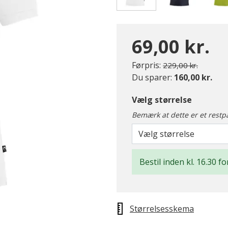
valgte
69,00 kr.
Pris nedsat fra
til
Førpris:
229,00 kr.
Du sparer:
160,00 kr.
Vælg størrelse
Bemærk at dette er et restp
Vælg størrelse
Bestil inden kl. 16.30 f
Størrelsesskema