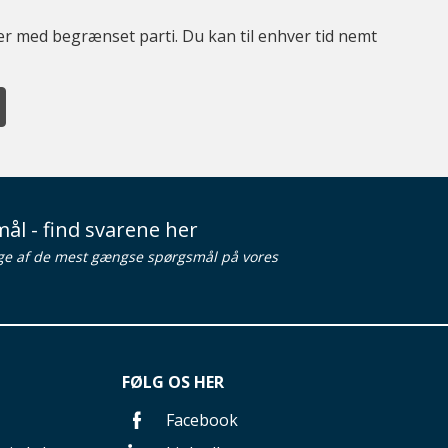
ter med begrænset parti. Du kan til enhver tid nemt
ål - find svarene her
ge af de mest gængse spørgsmål på vores
FØLG OS HER
Facebook