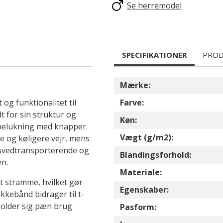
Se herremodel
SPECIFIKATIONER
PROD
Mærke:
og funktionalitet til
Farve:
t for sin struktur og
Køn:
lpelukning med knapper.
Vægt (g/m2):
e og køligere vejr, mens
s svedtransporterende og
Blandingsforhold:
en.
Materiale:
t stramme, hvilket gør
Egenskaber:
akkebånd bidrager til t-
holder sig pæn brug
Pasform: