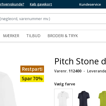
 erhvervskunde?
Køb gavekort
Kundeservice
MÆRKER
TILBUD
BRODERI & TRYK
Pitch Stone 
Restparti
Varenr.
112400
Leverandø
Spar 70%
Vælg farve