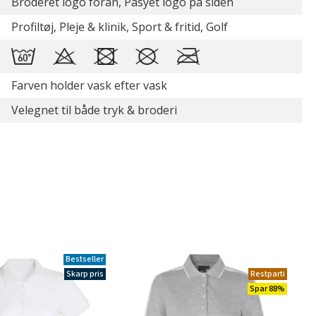
Broderet logo foran, Påsyet logo på siden
Profiltøj, Pleje & klinik, Sport & fritid, Golf
Farven holder vask efter vask
Velegnet til både tryk & broderi
Bestseller
Skarp pris
Restparti
Spar 88%