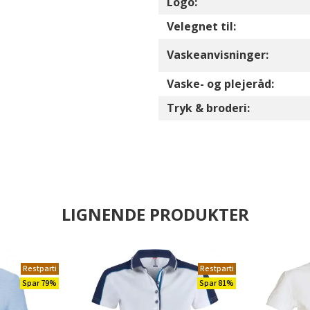
Logo:
Velegnet til:
Vaskeanvisninger:
Vaske- og plejeråd:
Tryk & broderi:
LIGNENDE PRODUKTER
Restparti
Restparti
Spar 79%
Spar 81%