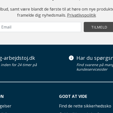
ilbud, samt være blandt de første til at høre om nye produk
framelde dig nyhedsmails.
Privatlivspolitik
TILMELD
g-arbejdstoj.dk
Har du spørgsm
d inden for 24 timer på
Find svarene på man
kundeservicesider
ON
GODT AT VIDE
gelser
Find de rette sikkerhedssko