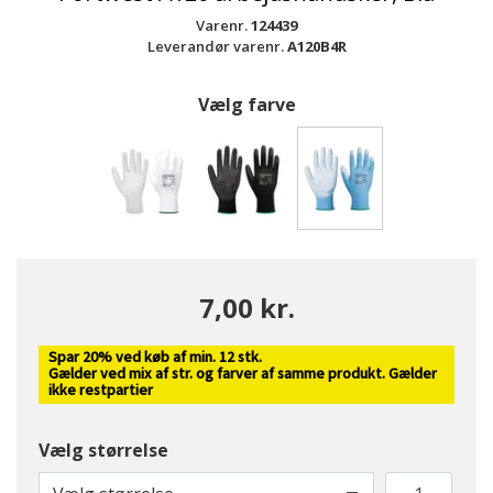
Varenr.
124439
Leverandør varenr.
A120B4R
Vælg farve
valgte
7,00 kr.
Spar 20% ved køb af min. 12 stk.
Gælder ved mix af str. og farver af samme produkt. Gælder
ikke restpartier
Vælg størrelse