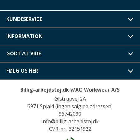
KUNDESERVICE
INFORMATION
GODT AT VIDE
FØLG OS HER
Billig-arbejdstøj.dk v/AO Workwear A/S
Ølstrupvej 2A
6971 Spjald (ingen salg på adressen)
96742030
info@billig-arbejdstoj.dk
CVR-nr.: 32151922