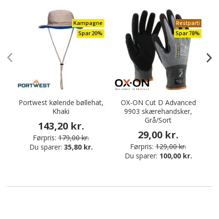
Kampagne
Restparti
Spar 20%
Spar 78%
Portwest kølende bøllehat,
OX-ON Cut D Advanced
Khaki
9903 skærehandsker,
Grå/Sort
143,20 kr.
29,00 kr.
Førpris:
179,00 kr.
Førpris:
129,00 kr.
Du sparer:
35,80 kr.
Du sparer:
100,00 kr.