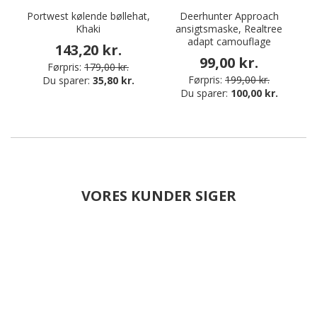
Portwest kølende bøllehat,
Deerhunter Approach
P
Khaki
ansigtsmaske, Realtree
adapt camouflage
143,20 kr.
99,00 kr.
Førpris:
179,00 kr.
Førpris:
199,00 kr.
Du sparer:
35,80 kr.
Du sparer:
100,00 kr.
VORES KUNDER SIGER