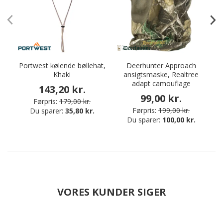
Portwest kølende bøllehat,
Deerhunter Approach
P
Khaki
ansigtsmaske, Realtree
adapt camouflage
143,20 kr.
99,00 kr.
Førpris:
179,00 kr.
Førpris:
199,00 kr.
Du sparer:
35,80 kr.
Du sparer:
100,00 kr.
VORES KUNDER SIGER