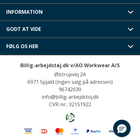
INFORMATION
GODT AT VIDE
FØLG OS HER
Billig-arbejdstøj.dk v/AO Workwear A/S
Ølstrupvej 2A
6971 Spjald (ingen salg på adressen)
96742030
info@billig-arbejdstoj.dk
CVR-nr.: 32151922