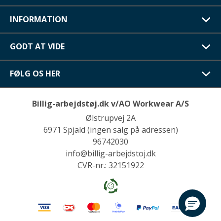
INFORMATION
GODT AT VIDE
FØLG OS HER
Billig-arbejdstøj.dk v/AO Workwear A/S
Ølstrupvej 2A
6971 Spjald (ingen salg på adressen)
96742030
info@billig-arbejdstoj.dk
CVR-nr.: 32151922