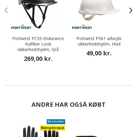
Portwest PC55 Endurance
Portwest PS61 arbejds
Kulfiber Look
sikkerhedshjelm, Hvid
s
sikkerhedshjelm, Grå
49,00 kr.
269,00 kr.
ANDRE HAR OGSÅ KØBT
Bestseller
Mængderabat