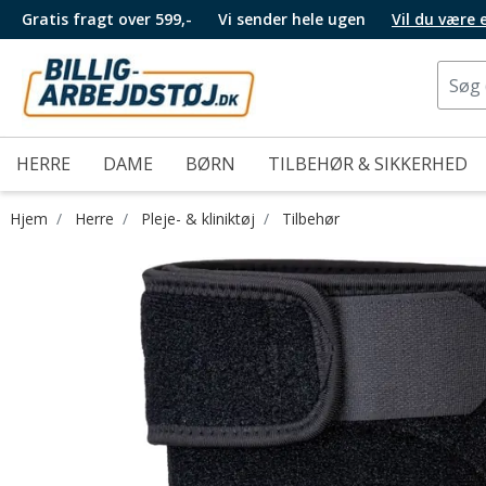
Gratis fragt over 599,-
Vi sender hele ugen
Vil du være
HERRE
DAME
BØRN
TILBEHØR & SIKKERHED
Hjem
Herre
Pleje- & kliniktøj
Tilbehør