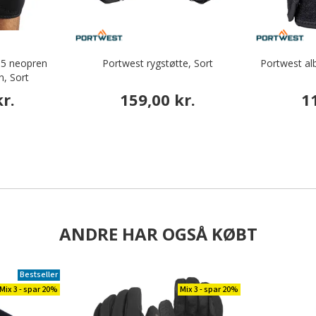
15 neopren
Portwest rygstøtte, Sort
Portwest al
, Sort
r.
159,00 kr.
1
ANDRE HAR OGSÅ KØBT
Bestseller
Mix 3 - spar 20%
Mix 3 - spar 20%