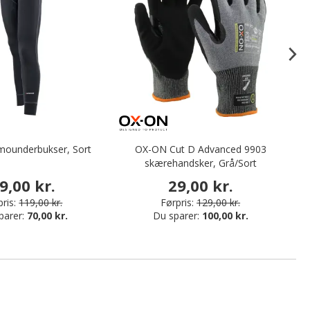
mounderbukser, Sort
OX-ON Cut D Advanced 9903
P
skærehandsker, Grå/Sort
9,00 kr.
29,00 kr.
ris:
119,00 kr.
Førpris:
129,00 kr.
parer:
70,00 kr.
Du sparer:
100,00 kr.