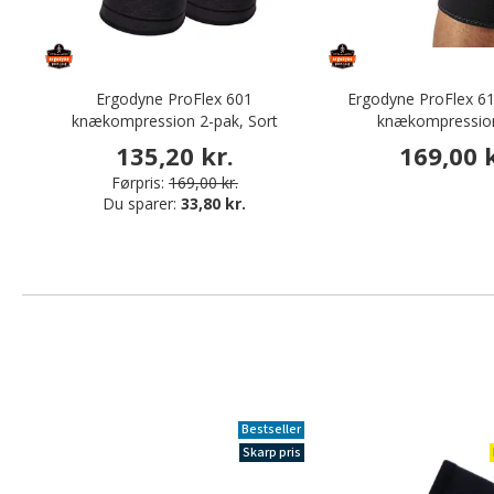
Ergodyne ProFlex 601
Ergodyne ProFlex 6
knækompression 2-pak, Sort
knækompression
135,20 kr.
169,00 k
Førpris:
169,00 kr.
Du sparer:
33,80 kr.
Bestseller
Skarp pris