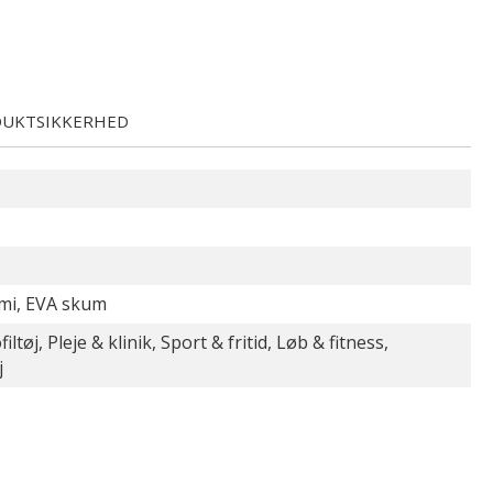
UKTSIKKERHED
mi, EVA skum
iltøj, Pleje & klinik, Sport & fritid, Løb & fitness,
j