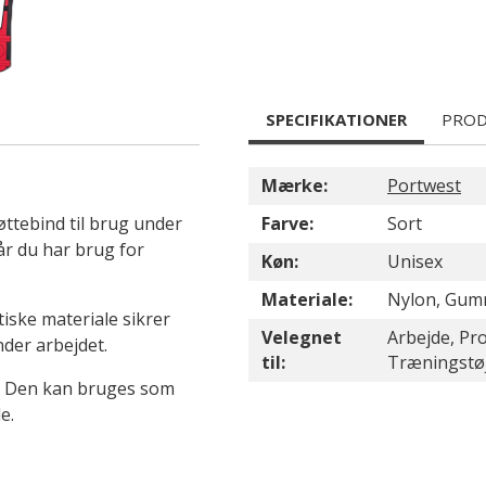
SPECIFIKATIONER
PROD
Mærke:
Portwest
ttebind til brug under
Farve:
Sort
når du har brug for
Køn:
Unisex
Materiale:
Nylon, Gum
iske materiale sikrer
Velegnet
Arbejde, Prof
der arbejdet.
til:
Træningstø
. Den kan bruges som
e.