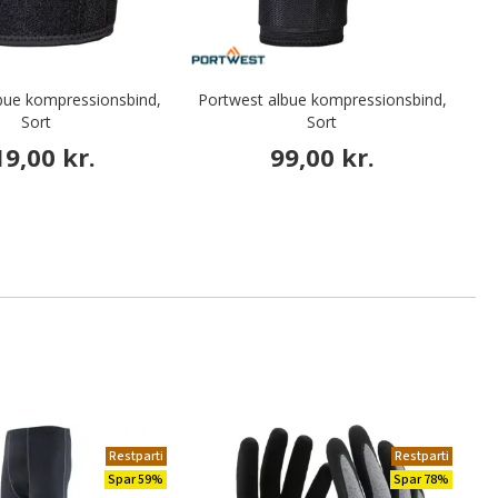
bue kompressionsbind,
Portwest albue kompressionsbind,
Sort
Sort
Am
19,00 kr.
99,00 kr.
Restparti
Restparti
Spar 59%
Spar 78%