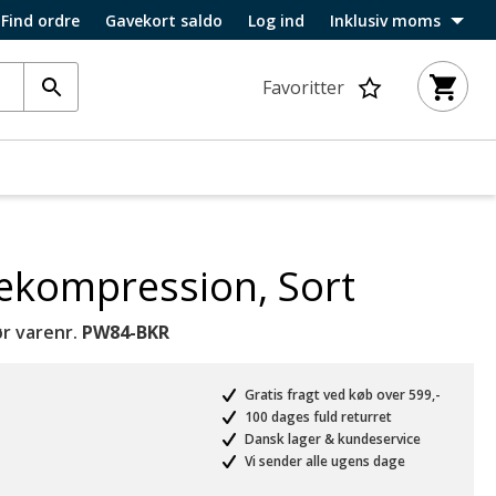
Find ordre
Gavekort saldo
Log ind
Inklusiv moms
Favoritter
ækompression, Sort
r varenr.
PW84-BKR
Gratis fragt ved køb over 599,-
100 dages fuld returret
Dansk lager & kundeservice
Vi sender alle ugens dage