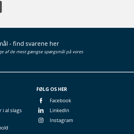
ål - find svarene her
ge af de mest gængse spørgsmål på vores
FØLG OS HER
Facebook
 i al slags
LinkedIn
Instagram
hold