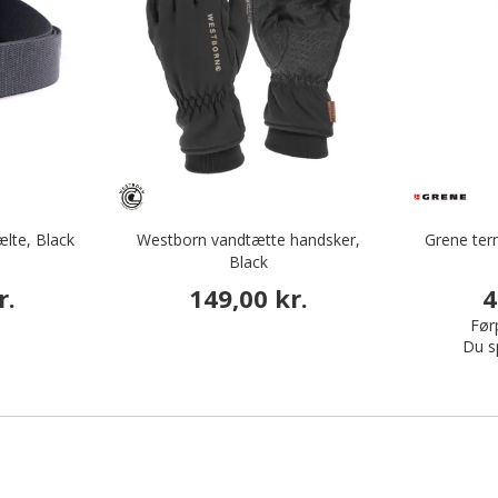
ælte, Black
Westborn vandtætte handsker,
Grene ter
Black
r.
149,00 kr.
4
Førp
Du s