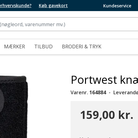
 erhvervskunde?
Køb gavekort
Kundeservice
MÆRKER
TILBUD
BRODERI & TRYK
Portwest kn
Varenr.
164884
Leverandø
159,00 kr.