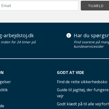
TILMELD
g-arbejdstoj.dk
Har du spørgsm
d inden for 24 timer på
Find svarene på man
kundeservicesider
ON
GODT AT VIDE
gelser
Find de rette sikkerhedssko
litik
Guide til jagttøj, der fungerer
vejr
Godt klædt på til alle vejrfor
ide