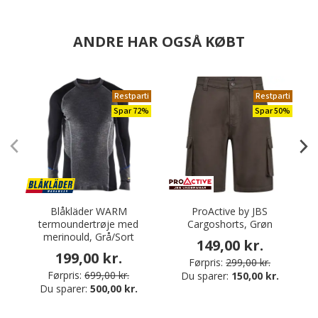
ANDRE HAR OGSÅ KØBT
Restparti
Restparti
Spar 72%
Spar 50%
Blåkläder WARM
ProActive by JBS
D
termoundertrøje med
Cargoshorts, Grøn
merinould, Grå/Sort
149,00 kr.
199,00 kr.
Førpris:
299,00 kr.
Førpris:
699,00 kr.
Du sparer:
150,00 kr.
Du sparer:
500,00 kr.