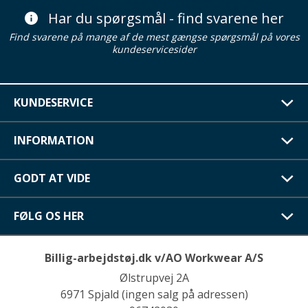
Har du spørgsmål - find svarene her
Find svarene på mange af de mest gængse spørgsmål på vores
kundeservicesider
KUNDESERVICE
INFORMATION
GODT AT VIDE
FØLG OS HER
Billig-arbejdstøj.dk v/AO Workwear A/S
Ølstrupvej 2A
6971 Spjald (ingen salg på adressen)