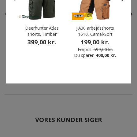
Deerhunter Atlas
J.A.K. arbejdsshorts
Pin
shorts, Timber
1610, Camel/Sort
ja
399,00 kr.
199,00 kr.
ProActive by JBS
Clique Basic Active shorts,
2
Cargoshorts, Grøn
Dark navy
Førpris:
599,00 kr.
Du sparer:
400,00 kr.
Før
149,00 kr.
95,20 kr.
Du s
Førpris:
299,00 kr.
Førpris:
119,00 kr.
Du sparer:
150,00 kr.
Du sparer:
23,80 kr.
VORES KUNDER SIGER