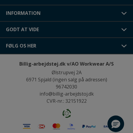
INFORMATION
GODT AT VIDE
FØLG OS HER
Billig-arbejdstøj.dk v/AO Workwear A/S
Ølstrupvej 2A
6971 Spjald (ingen salg på adressen)
96742030
info@billig-arbejdstoj.dk
CVR-nr.: 32151922