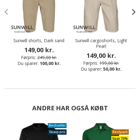
Sunwill shorts, Dark sand
Sunwill cargoshorts, Light
Pearl
F
149,00 kr.
149,00 kr.
Førpris:
249,00 kr.
Førpris:
199,00 kr.
Du sparer:
100,00 kr.
Du sparer:
50,00 kr.
ANDRE HAR OGSÅ KØBT
Bestseller
Skarp pris
Restparti
Spar 70%