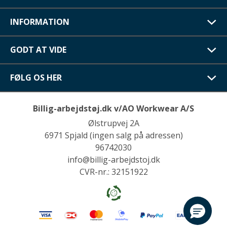
INFORMATION
GODT AT VIDE
FØLG OS HER
Billig-arbejdstøj.dk v/AO Workwear A/S
Ølstrupvej 2A
6971 Spjald (ingen salg på adressen)
96742030
info@billig-arbejdstoj.dk
CVR-nr.: 32151922