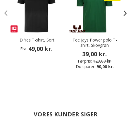
ID Yes T-shirt, Sort
Tee Jays Power polo T-
shirt, Skovgrøn
S
49,00 kr.
Fra
39,00 kr.
Førpris:
129,00 kr.
Du sparer:
90,00 kr.
VORES KUNDER SIGER