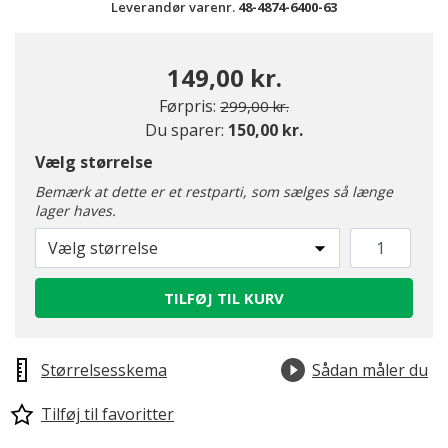
Leverandør varenr.
48-4874-6400-63
149,00 kr.
Pris nedsat fra
til
Førpris:
299,00 kr.
Du sparer:
150,00 kr.
Vælg størrelse
Bemærk at dette er et restparti, som sælges så længe
lager haves.
Vælg størrelse
TILFØJ TIL KURV
Størrelsesskema
Sådan måler du
Tilføj til favoritter