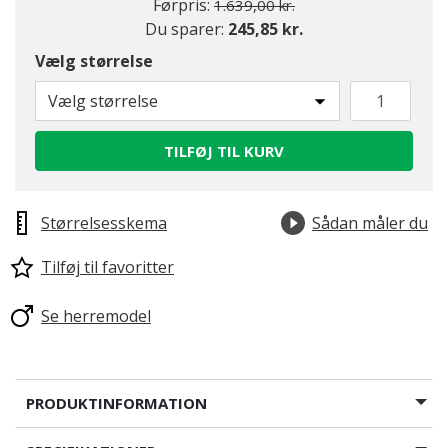
Pris nedsat fra
til
Førpris:
1.639,00 kr.
Du sparer:
245,85 kr.
Vælg størrelse
Vælg størrelse
TILFØJ TIL KURV
Størrelsesskema
Sådan måler du
Tilføj til favoritter
Se herremodel
PRODUKTINFORMATION