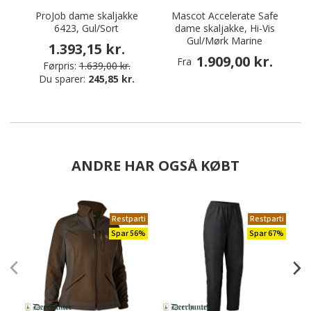
ProJob dame skaljakke
Mascot Accelerate Safe
6423, Gul/Sort
dame skaljakke, Hi-Vis
Gul/Mørk Marine
1.393,15 kr.
1.909,00 kr.
Fra
Førpris:
1.639,00 kr.
Du sparer:
245,85 kr.
ANDRE HAR OGSÅ KØBT
Restparti
Restparti
Spar 56%
Spar 67%