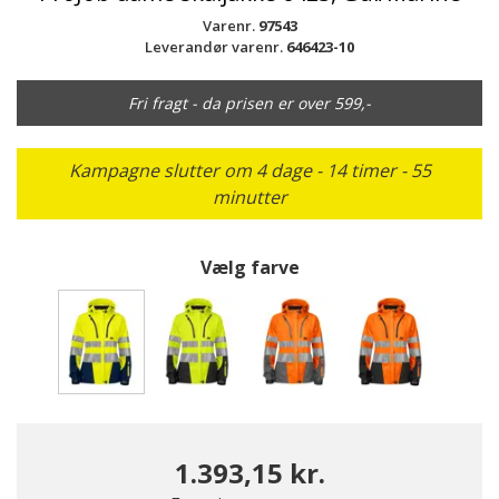
Varenr.
97543
Leverandør varenr.
646423-10
Fri fragt - da prisen er over 599,-
Kampagne slutter om 4 dage - 14 timer - 55
minutter
Vælg farve
valgte
1.393,15 kr.