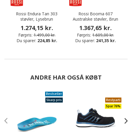
Rossi Endura Tan 303
Rossi Booma 607
R
støvler, Lysebrun
Australske støvler, Brun
1.274,15 kr.
1.367,65 kr.
Førpris:
1.499,00 kr.
Førpris:
1.609,00 kr.
Du sparer:
224,85 kr.
Du sparer:
241,35 kr.
ANDRE HAR OGSÅ KØBT
Bestseller
Skarp pris
Restparti
Spar 76%