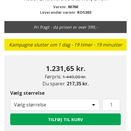
Varenr.
80760
Leverandør varenr.
ROS303
Fri fragt - da prisen er over 599,-
Kampagne slutter om 1 dag - 19 timer - 19 minutter
1.231,65 kr.
Pris nedsat fra
til
Førpris:
1.449,00 kr.
Du sparer:
217,35 kr.
Vælg størrelse
Vælg størrelse
TILFØJ TIL KURV