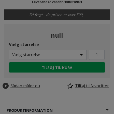
Leverandør varenr.
1000518001
Fri fragt - da prisen er over 599,-
null
Vælg størrelse
Vælg størrelse
TILFØJ TIL KURV
Sådan måler du
Tilføj til favoritter
PRODUKTINFORMATION