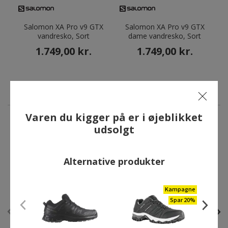
Salomon XA Pro v9 GTX
Salomon XA Pro v9 GTX
vandresko, Sort
dame vandresko, Sort
1.749,00 kr.
1.749,00 kr.
Varen du kigger på er i øjeblikket
udsolgt
ANDRE HAR OGSÅ KØBT
Alternative produkter
Kampagne
Spar 20%
Kampagne
Spar 20%