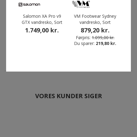
Salomon XA Pro v9
VM Footwear Sydney
Salomon XA Pro v9 GTX
VM Footwear Florida
GTX vandresko, Sort
vandresko, Sort
Phila
vandresko, Sort
vandresko, Sort
1.749,00 kr.
879,20 kr.
1.749,00 kr.
1.199,20 kr.
1
Førpris:
1.099,00 kr.
Førpris:
1.499,00 kr.
Du sparer:
219,80 kr.
Førp
Du sparer:
299,80 kr.
Du s
VORES KUNDER SIGER