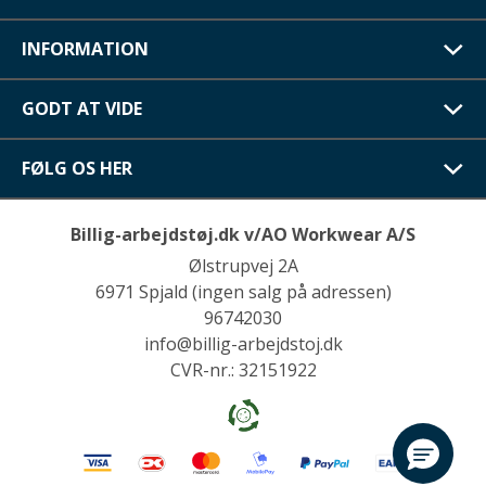
INFORMATION
GODT AT VIDE
FØLG OS HER
Billig-arbejdstøj.dk v/AO Workwear A/S
Ølstrupvej 2A
6971 Spjald (ingen salg på adressen)
96742030
info@billig-arbejdstoj.dk
CVR-nr.: 32151922