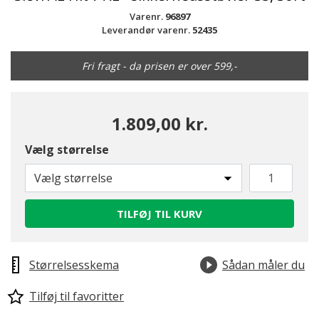
Varenr.
96897
Leverandør varenr.
52435
Fri fragt - da prisen er over 599,-
1.809,00 kr.
Vælg størrelse
Vælg størrelse
TILFØJ TIL KURV
Størrelsesskema
Sådan måler du
Tilføj til favoritter