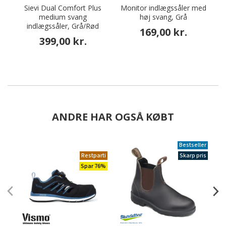
Sievi Dual Comfort Plus
Monitor indlægssåler med
S
medium svang
høj svang, Grå
indlægssåler, Grå/Rød
169,00 kr.
399,00 kr.
ANDRE HAR OGSÅ KØBT
Bestseller
Restparti
Skarp pris
Spar 76%