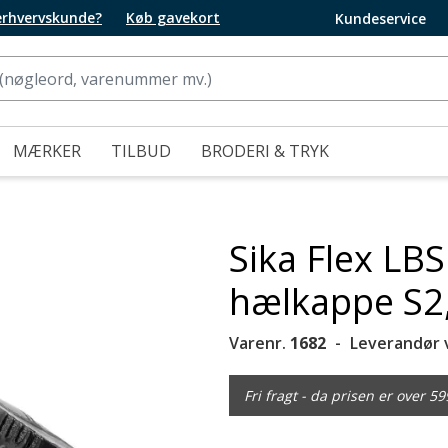
 erhvervskunde?
Køb gavekort
Kundeservice
MÆRKER
TILBUD
BRODERI & TRYK
Sika Flex LB
hælkappe S2,
Varenr.
1682
Leverandør 
Fri fragt - da prisen er over 59