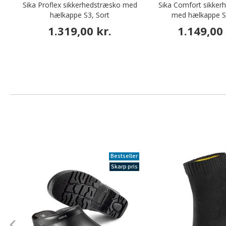
Sika Proflex sikkerhedstræsko med
Sika Comfort sikker
hælkappe S3, Sort
med hælkappe S3
1.319,00 kr.
1.149,00 
Bestseller
Skarp pris