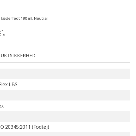
 læderfedt 190 ml, Neutral
kr.
0 kr.
UKTSIKKERHED
Flex LBS
ex
O 20345:2011 (Fodtøj)