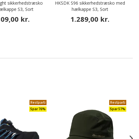
ight sikkerhedstræsko
HKSDK S96 sikkerhedstræsko med
ælkappe S3, Sort
hælkappe S3, Sort
s
309,00 kr.
1.289,00 kr.
Restparti
Restparti
Spar 76%
Spar 57%