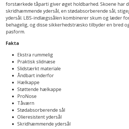
forstærkede tåparti giver øget holdbarhed. Skoene har 
skridhæmmende ydersål, en stødabsorberende sål, stigeg
ydersål. LBS-indlægssålen kombinerer skum og læder for
behagelig, og disse sikkerhedstræsko tilbyder en bred o
pasform.
Fakta
Ekstra rummelig
Praktisk slidnæse
Slidstærkt materiale
Åndbart inderfor
Hælkappe
Støttende hælkappe
ProNose
Tåværn
Stødabsorberende sål
Olieresistent ydersål
Skridhæmmende ydersål