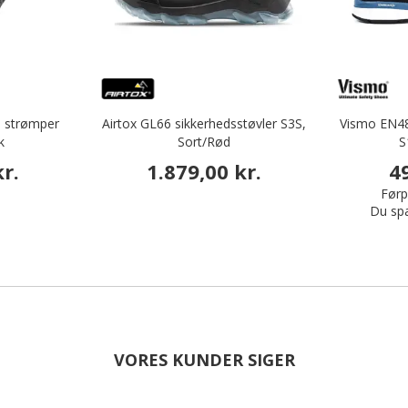
e strømper
Airtox GL66 sikkerhedsstøvler S3S,
Vismo EN48
k
Sort/Rød
S
r.
1.879,00 kr.
4
Førpr
Du sp
VORES KUNDER SIGER