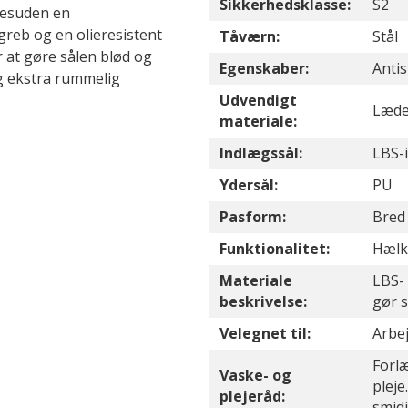
Sikkerhedsklasse:
S2
desuden en
reb og en olieresistent
Tåværn:
Stål
 at gøre sålen blød og
Egenskaber:
Anti
g ekstra rummelig
Udvendigt
Læde
materiale:
Indlægssål:
LBS-
Ydersål:
PU
Pasform:
Bred
Funktionalitet:
Hælk
Materiale
LBS-
beskrivelse:
gør 
Velegnet til:
Arbe
Forl
Vaske- og
pleje
plejeråd:
smid