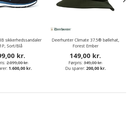
B sikkerhedssandaler
Deerhunter Climate 37.5® bøllehat,
1P, Sort/Blå
Forest Ember
99,00 kr.
149,00 kr.
is:
2.099,00 kr.
Førpris:
349,00 kr.
arer:
1.600,00 kr.
Du sparer:
200,00 kr.