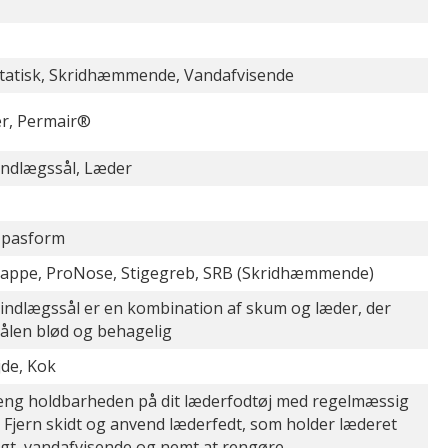
statisk, Skridhæmmende, Vandafvisende
r, Permair®
indlægssål, Læder
 pasform
appe, ProNose, Stigegreb, SRB (Skridhæmmende)
 indlægssål er en kombination af skum og læder, der
sålen blød og behagelig
jde, Kok
æng holdbarheden på dit læderfodtøj med regelmæssig
. Fjern skidt og anvend læderfedt, som holder læderet
igt, vandafvisende og nemt at rengøre