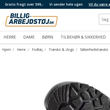
Gratis fragt over 599,-
Vi sender hele ugen
Vil du være
HERRE
DAME
BØRN
TILBEHØR & SIKKERHED
Hjem
Herre
Fodtøj
Træsko & clogs
Sikkerhedstræsko