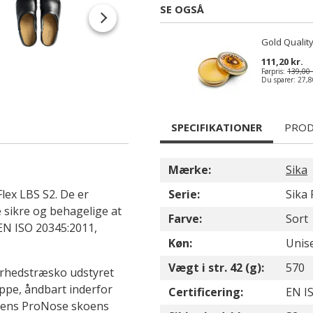
SE OGSÅ
Gold Quality
111,20 kr.
Førpris:
139,00 
Du sparer:
27,8
SPECIFIKATIONER
PROD
Mærke:
Sika
lex LBS S2. De er
Serie:
Sika 
sikre og behagelige at
Farve:
Sort
 EN ISO 20345:2011,
Køn:
Unis
Vægt i str. 42 (g):
570
kerhedstræsko udstyret
ppe, åndbart inderfor
Certificering:
EN IS
 mens ProNose skoens