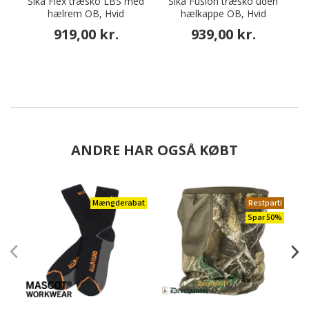
Sika Flex træsko LBS med
Sika Fusion træsko uden
E
hælrem OB, Hvid
hælkappe OB, Hvid
919,00 kr.
939,00 kr.
ANDRE HAR OGSÅ KØBT
Mængderabat
Restparti
Spar 50%