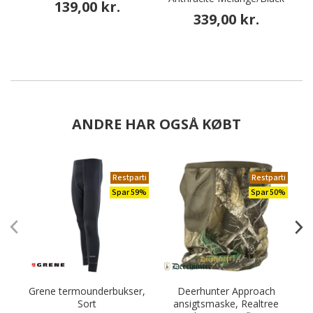
139,00 kr.
339,00 kr.
ANDRE HAR OGSÅ KØBT
Restparti
Restparti
Spar 59%
Spar 50%
Grene termounderbukser,
Deerhunter Approach
Sort
ansigtsmaske, Realtree