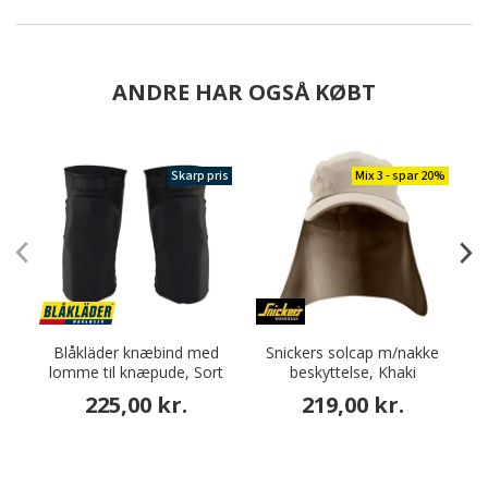
ANDRE HAR OGSÅ KØBT
Skarp pris
Mix 3 - spar 20%
Blåkläder knæbind med
Snickers solcap m/nakke
lomme til knæpude, Sort
beskyttelse, Khaki
225,00 kr.
219,00 kr.