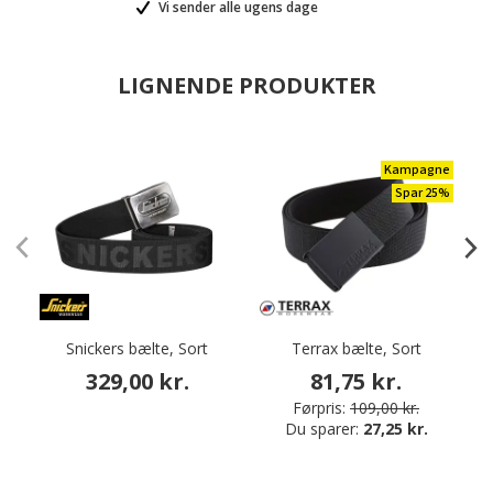
Vi sender alle ugens dage
LIGNENDE PRODUKTER
Kampagne
Spar 25%
Snickers bælte, Sort
Terrax bælte, Sort
Ma
329,00 kr.
81,75 kr.
Førpris:
109,00 kr.
Du sparer:
27,25 kr.