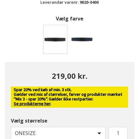
Leverandør varenr.
9020-0400
Vælg farve
valgte
219,00 kr.
Spar 20% ved køb af min. 3 stk.
Gælder ved mix af størrelser, farver og produkter mærket
"Mix 3 - spar 20%". Gælder ikke restpartier.
Se produkterne her
.
Vælg størrelse
ONESIZE