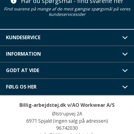
Har du spørgsmål - find svarene her
Find svarene på mange af de mest gængse spørgsmål på vores
kundeservicesider
KUNDESERVICE
INFORMATION
GODT AT VIDE
FØLG OS HER
Billig-arbejdstøj.dk v/AO Workwear A/S
Ølstrupvej 2A
6971 Spjald (ingen salg på adressen)
96742030