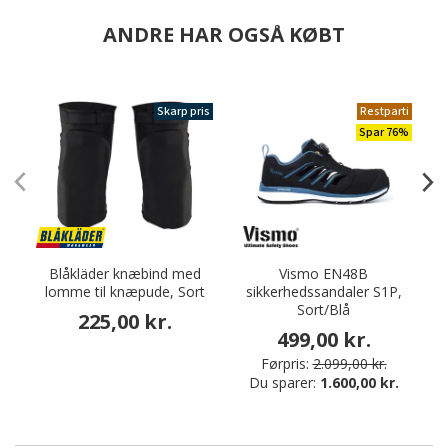
ANDRE HAR OGSÅ KØBT
Skarp pris
Restparti
Spar 76%
Blåkläder knæbind med
Vismo EN48B
lomme til knæpude, Sort
sikkerhedssandaler S1P,
Sort/Blå
225,00 kr.
499,00 kr.
Førpris:
2.099,00 kr.
Du sparer:
1.600,00 kr.