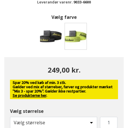
Leverandør varenr.
9033-6600
Vælg farve
valgte
249,00 kr.
Spar 20% ved køb af min. 3 stk.
Gælder ved mix af størrelser, farver og produkter mærket
"Mix 3 - spar 20%". Gælder ikke restpartier.
Se produkterne her
.
Vælg størrelse
Vælg størrelse