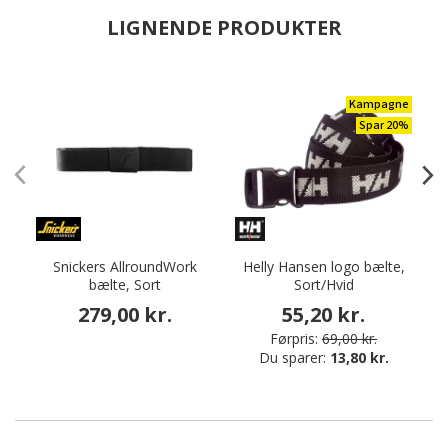
LIGNENDE PRODUKTER
Kampagne
Spar 20%
Snickers AllroundWork
Helly Hansen logo bælte,
Fr
bælte, Sort
Sort/Hvid
279,00 kr.
55,20 kr.
Førpris:
69,00 kr.
Du sparer:
13,80 kr.