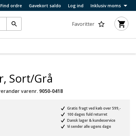
Find ordre
Gavekort saldo
Log ind
Inklusiv moms
Favoritter
r, Sort/Grå
verandør varenr.
9050-0418
Gratis fragt ved køb over 599,-
100 dages fuld returret
Dansk lager & kundeservice
Vi sender alle ugens dage