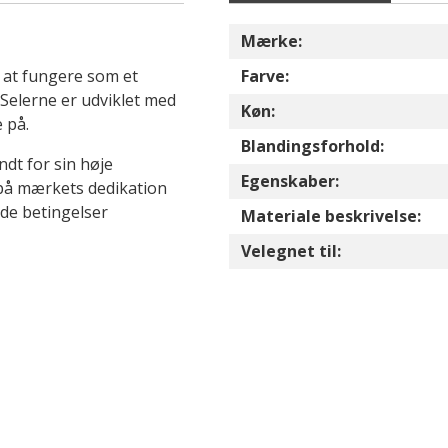
Mærke:
l at fungere som et
Farve:
 Selerne er udviklet med
Køn:
 på.
Blandingsforhold:
dt for sin høje
Egenskaber:
s på mærkets dedikation
nde betingelser
Materiale beskrivelse:
Velegnet til: