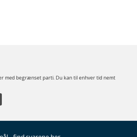
ter med begrænset parti. Du kan til enhver tid nemt
ål - find svarene her