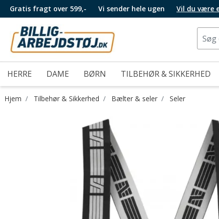
Gratis fragt over 599,-
Vi sender hele ugen
Vil du være
HERRE
DAME
BØRN
TILBEHØR & SIKKERHED
Hjem
Tilbehør & Sikkerhed
Bælter & seler
Seler