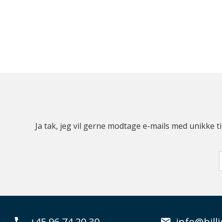
Ja tak, jeg vil gerne modtage e-mails med unikke t
+45 96 74 20 30
info@billi