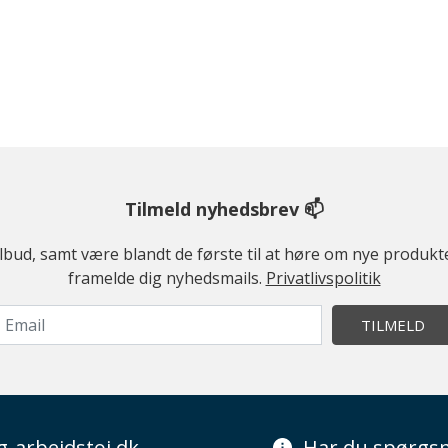
Tilmeld nyhedsbrev 📫
ilbud, samt være blandt de første til at høre om nye produk
framelde dig nyhedsmails.
Privatlivspolitik
TILMELD
g-arbejdstoj.dk
Har du spørgsm