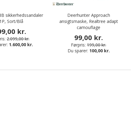
B sikkerhedssandaler
Deerhunter Approach
De
1P, Sort/Blå
ansigtsmaske, Realtree adapt
camouflage
99,00 kr.
99,00 kr.
is:
2.099,00 kr.
arer:
1.600,00 kr.
Førpris:
199,00 kr.
Du sparer:
100,00 kr.