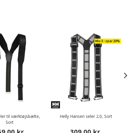
Mix 3 - spar 20%
ler til værktøjsbælte,
Helly Hansen seler 2.0, Sort
S
Sort
59,00 kr.
309,00 kr.