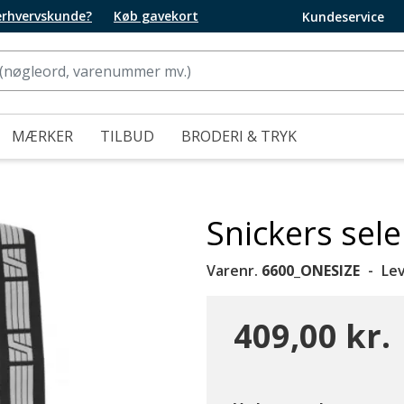
 erhvervskunde?
Køb gavekort
Kundeservice
MÆRKER
TILBUD
BRODERI & TRYK
Snickers sele
Varenr.
6600_ONESIZE
Le
409,00 kr.