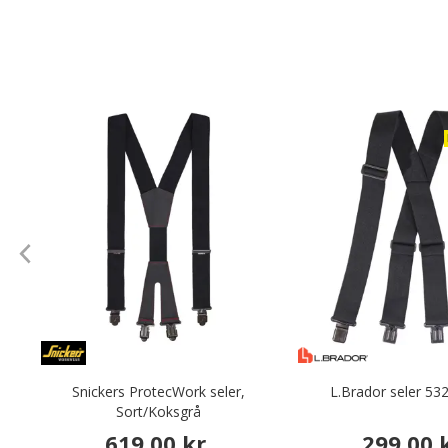
Snickers ProtecWork seler,
L.Brador seler 53
Sort/Koksgrå
619,00 kr.
299,00 k