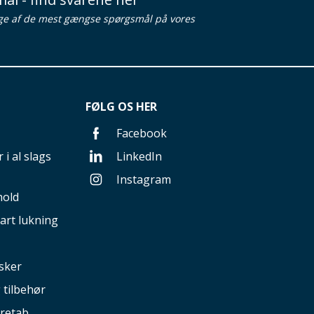
ge af de mest gængse spørgsmål på vores
FØLG OS HER
Facebook
 i al slags
LinkedIn
Instagram
hold
art lukning
sker
g tilbehør
retab