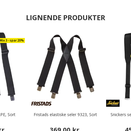
LIGNENDE PRODUKTER
Mix 3 - spar 20%
2PE, Sort
Fristads elastiske seler 9323, Sort
Snickers se
r.
369,00 kr.
4