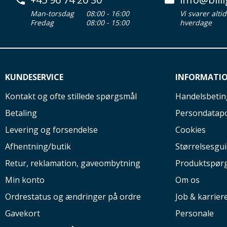
Man-torsdag
08:00 - 16:00
Vi svarer alti
Fredag
08:00 - 15:00
hverdage
KUNDESERVICE
INFORMATI
Kontakt og ofte stillede spørgsmål
Handelsbetin
Betaling
Persondatapo
Levering og forsendelse
Cookies
Afhentning/butik
Størrelsesgu
Retur, reklamation, gaveombytning
Produktspør
Min konto
Om os
Ordrestatus og ændringer på ordre
Job & karrier
Gavekort
Personale