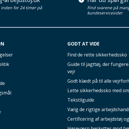
d inden for 24 timer på
Find svarene på man
kundeservicesider
ON
GODT AT VIDE
gelser
Find de rette sikkerhedssko
litik
Guide til jagttøj, der fungerer
vejr
Godt klædt på til alle vejrfor
ide
Lette sikkerhedssko med sm
gsmål
Tekstilguide
Vælg de rigtige arbejdshand
e
Certificering af arbejdstøj o
Høreværn beskytter mod hø