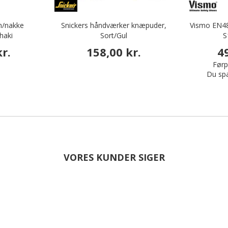
m/nakke
Snickers håndværker knæpuder,
Vismo EN48
haki
Sort/Gul
S
r.
158,00 kr.
4
Førpr
Du sp
VORES KUNDER SIGER