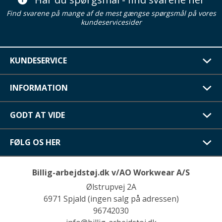
Find svarene på mange af de mest gængse spørgsmål på vores
kundeservicesider
KUNDESERVICE
INFORMATION
GODT AT VIDE
FØLG OS HER
Billig-arbejdstøj.dk v/AO Workwear A/S
Ølstrupvej 2A
6971 Spjald (ingen salg på adressen)
96742030