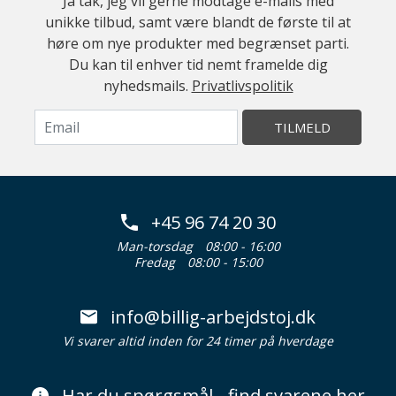
Ja tak, jeg vil gerne modtage e-mails med
unikke tilbud, samt være blandt de første til at
høre om nye produkter med begrænset parti.
Du kan til enhver tid nemt framelde dig
nyhedsmails.
Privatlivspolitik
TILMELD
+45 96 74 20 30
Man-torsdag
08:00 - 16:00
Fredag
08:00 - 15:00
info@billig-arbejdstoj.dk
Vi svarer altid inden for 24 timer på hverdage
Har du spørgsmål - find svarene her