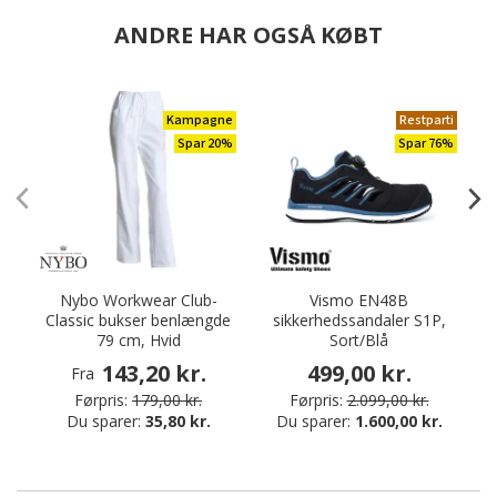
ANDRE HAR OGSÅ KØBT
Kampagne
Restparti
Spar 20%
Spar 76%
Nybo Workwear Club-
Vismo EN48B
D
Classic bukser benlængde
sikkerhedssandaler S1P,
79 cm, Hvid
Sort/Blå
143,20 kr.
499,00 kr.
Fra
Førpris:
179,00 kr.
Førpris:
2.099,00 kr.
Du sparer:
35,80 kr.
Du sparer:
1.600,00 kr.