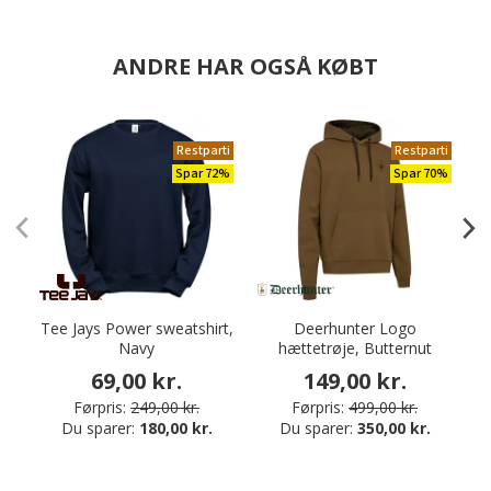
ANDRE HAR OGSÅ KØBT
Restparti
Restparti
Spar 72%
Spar 70%
Tee Jays Power sweatshirt,
Deerhunter Logo
Navy
hættetrøje, Butternut
S
69,00 kr.
149,00 kr.
Førpris:
249,00 kr.
Førpris:
499,00 kr.
Du sparer:
180,00 kr.
Du sparer:
350,00 kr.