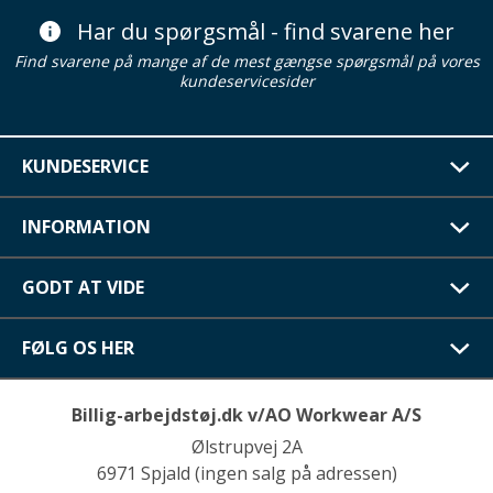
Har du spørgsmål - find svarene her
Find svarene på mange af de mest gængse spørgsmål på vores
kundeservicesider
KUNDESERVICE
INFORMATION
GODT AT VIDE
FØLG OS HER
Billig-arbejdstøj.dk v/AO Workwear A/S
Ølstrupvej 2A
6971 Spjald (ingen salg på adressen)