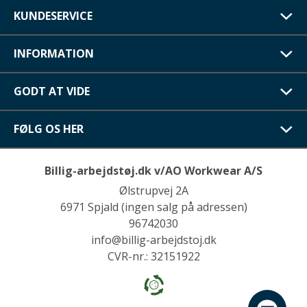
KUNDESERVICE
INFORMATION
GODT AT VIDE
FØLG OS HER
Billig-arbejdstøj.dk v/AO Workwear A/S
Ølstrupvej 2A
6971 Spjald (ingen salg på adressen)
96742030
info@billig-arbejdstoj.dk
CVR-nr.: 32151922