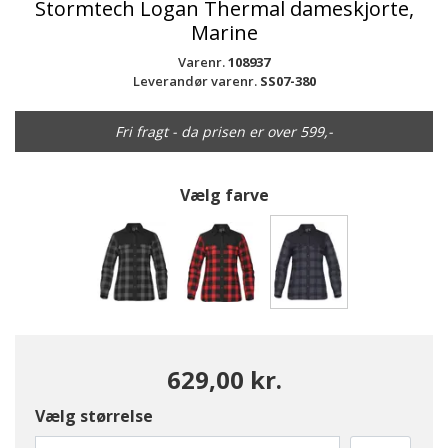
Stormtech Logan Thermal dameskjorte,
Marine
Varenr.
108937
Leverandør varenr.
SS07-380
Fri fragt - da prisen er over 599,-
Vælg farve
valgte
629,00 kr.
Vælg størrelse