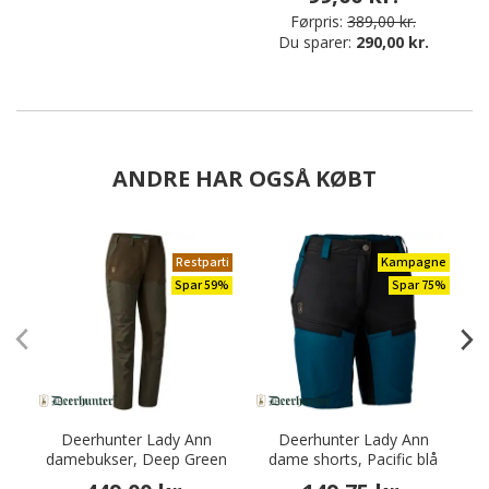
Førpris:
389,00 kr.
Du sparer:
290,00 kr.
ANDRE HAR OGSÅ KØBT
Restparti
Kampagne
Spar 59%
Spar 75%
Deerhunter Lady Ann
Deerhunter Lady Ann
damebukser, Deep Green
dame shorts, Pacific blå