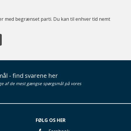
ter med begrænset parti. Du kan til enhver tid nemt
ål - find svarene her
ge af de mest gængse spørgsmål på vores
FØLG OS HER