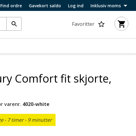
Find ordre
Gavekort saldo
Log ind
Inklusiv moms
Favoritter
ry Comfort fit skjorte,
r varenr.
4020-white
 - 7 timer - 9 minutter