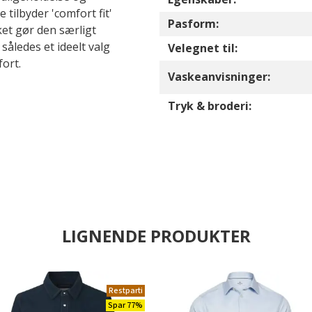
tilbyder 'comfort fit'
Pasform:
ket gør den særligt
således et ideelt valg
Velegnet til:
ort.
Vaskeanvisninger:
Tryk & broderi:
LIGNENDE PRODUKTER
Restparti
Spar 77%