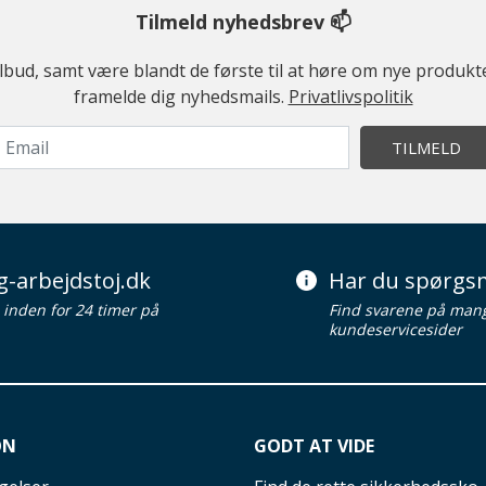
Tilmeld nyhedsbrev 📫
ilbud, samt være blandt de første til at høre om nye produk
framelde dig nyhedsmails.
Privatlivspolitik
TILMELD
g-arbejdstoj.dk
Har du spørgsm
d inden for 24 timer på
Find svarene på man
kundeservicesider
ON
GODT AT VIDE