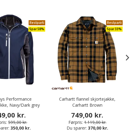
Restparti
Restparti
Spar 58%
Spar 33%
ays Performance
Carhartt flannel skjortejakke,
W
akke, Navy/Dark grey
Carhartt Brown
49,00 kr.
749,00 kr.
ris:
599,00 kr.
Førpris:
1.119,00 kr.
arer:
350,00 kr.
Du sparer:
370,00 kr.