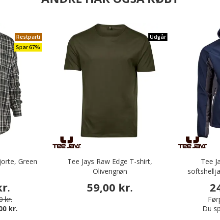
Restparti
Udgår
Spar 67%
orte, Green
Tee Jays Raw Edge T-shirt,
Tee J
Olivengrøn
softshellj
r.
59,00 kr.
2
 kr.
Førp
00 kr.
Du sp