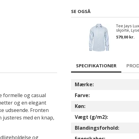
SE OGSÅ
Tee Jays Lux
skjorte, Lys
579,00 kr.
SPECIFIKATIONER
PROD
Mærke:
de formelle og casual
Farve:
etter og en elegant
Køn:
iske udseende. Fronten
Vægt (g/m2):
n justeres med en knap,
Blandingsforhold:
vedligeholdelse og
Egenskaber: