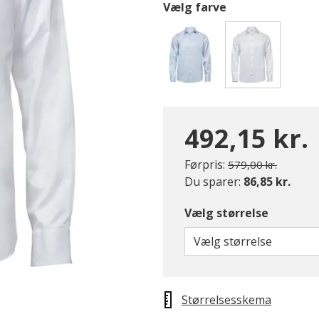
Vælg farve
valgte
492,15 kr.
Pris nedsat fra
til
Førpris:
579,00 kr.
Du sparer:
86,85 kr.
Vælg størrelse
Vælg størrelse
Størrelsesskema