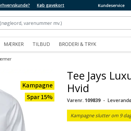
 erhvervskunde?
Køb gavekort
Kundeservice
MÆRKER
TILBUD
BRODERI & TRYK
 ærmer
Tee Jays Luxu
Kampagne
Hvid
Spar 15%
Varenr.
109839
Leverandø
Kampagne slutter om 9 dage