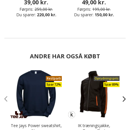
39,00 kr.
49,00 kr.
Førpris:
259,00 kr.
Førpris:
199,00 kr.
Du sparer:
220,00 kr.
Du sparer:
150,00 kr.
ANDRE HAR OGSÅ KØBT
Restparti
Oprydningspris
Spar 72%
Spar 89%
Tee Jays Power sweatshirt,
IK træningsjakke,