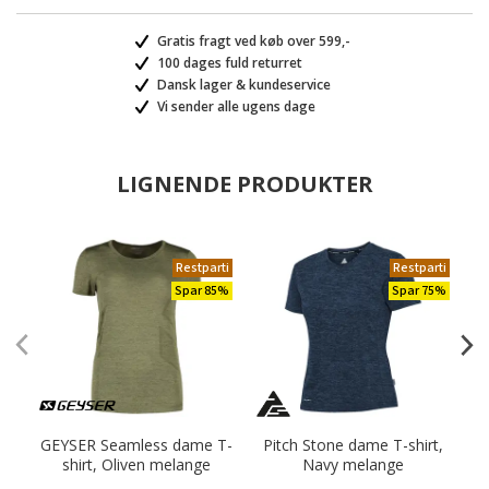
Gratis fragt ved køb over 599,-
100 dages fuld returret
Dansk lager & kundeservice
Vi sender alle ugens dage
LIGNENDE PRODUKTER
Restparti
Restparti
Spar 85%
Spar 75%
GEYSER Seamless dame T-
Pitch Stone dame T-shirt,
P
shirt, Oliven melange
Navy melange