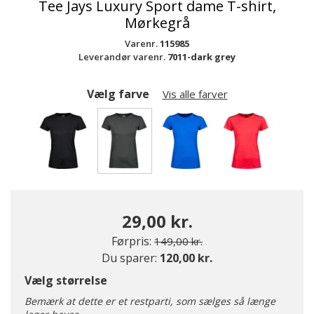
Tee Jays Luxury Sport dame T-shirt,
Mørkegrå
Varenr.
115985
Leverandør varenr.
7011-dark grey
Vælg farve
Vis alle farver
valgte
29,00 kr.
Pris nedsat fra
til
Førpris:
149,00 kr.
Du sparer:
120,00 kr.
Vælg størrelse
Bemærk at dette er et restparti, som sælges så længe