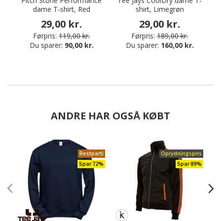
Pitch Stone Performance
Tee Jays CoolDry dame T-
P
dame T-shirt, Red
shirt, Limegrøn
29,00 kr.
29,00 kr.
Førpris:
119,00 kr.
Førpris:
189,00 kr.
Du sparer:
90,00 kr.
Du sparer:
160,00 kr.
ANDRE HAR OGSÅ KØBT
Restparti
Oprydningspris
Spar 72%
Spar 89%