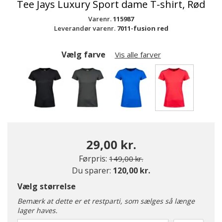
Tee Jays Luxury Sport dame T-shirt, Rød
Varenr.
115987
Leverandør varenr.
7011-fusion red
Vælg farve
Vis alle farver
valgte
29,00 kr.
Pris nedsat fra
til
Førpris:
149,00 kr.
Du sparer:
120,00 kr.
Vælg størrelse
Bemærk at dette er et restparti, som sælges så længe
lager haves.