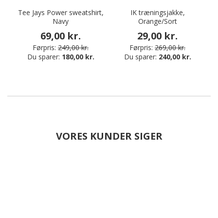
Tee Jays Power sweatshirt,
IK træningsjakke,
Navy
Orange/Sort
da
69,00 kr.
29,00 kr.
Førpris:
249,00 kr.
Førpris:
269,00 kr.
Du sparer:
180,00 kr.
Du sparer:
240,00 kr.
VORES KUNDER SIGER