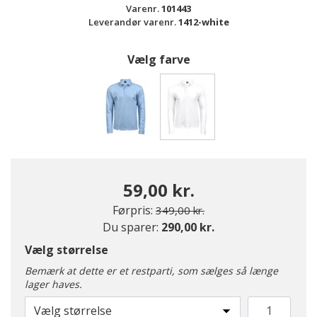
Varenr.
101443
Leverandør varenr.
1412-white
Vælg farve
valgte
59,00 kr.
Pris nedsat fra
til
Førpris:
349,00 kr.
Du sparer:
290,00 kr.
Vælg størrelse
Bemærk at dette er et restparti, som sælges så længe
lager haves.
Vælg størrelse