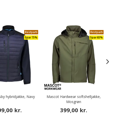
Restparti
Restparti
Spar 75%
Spar 65%
by hybridjakke, Navy
Mascot Hardwear softshelljakke,
Mosgrøn
99,00 kr.
399,00 kr.