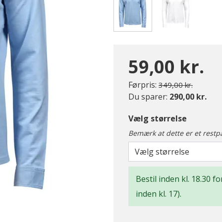
valgte
59,00 kr.
Pris nedsat fra
til
Førpris:
349,00 kr.
Du sparer:
290,00 kr.
Vælg størrelse
Bemærk at dette er et restp
Vælg størrelse
Bestil inden kl. 18.30 
inden kl. 17).