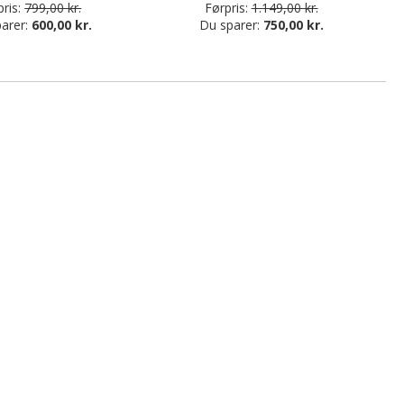
ris:
799,00 kr.
Førpris:
1.149,00 kr.
arer:
600,00 kr.
Du sparer:
750,00 kr.