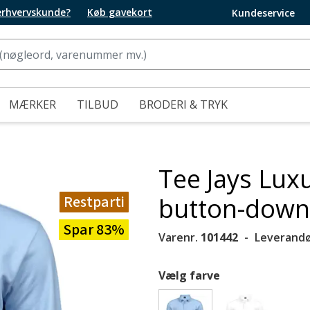
 erhvervskunde?
Køb gavekort
Kundeservice
MÆRKER
TILBUD
BRODERI & TRYK
Tee Jays Lux
Restparti
button-down 
Spar 83%
Varenr.
101442
Leverandø
Vælg farve