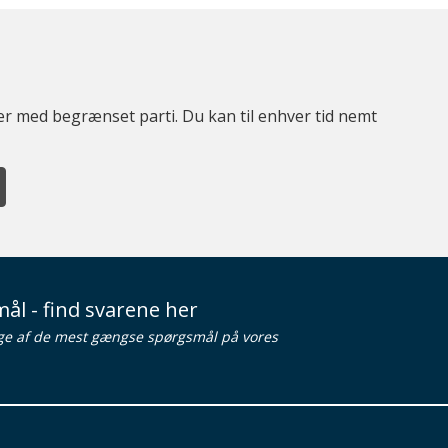
ter med begrænset parti. Du kan til enhver tid nemt
ål - find svarene her
ge af de mest gængse spørgsmål på vores