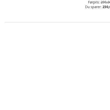
Førpris:
299,00
Du sparer:
230,