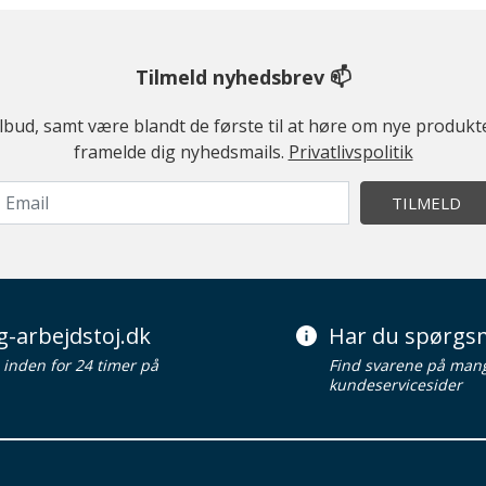
Tilmeld nyhedsbrev 📫
ilbud, samt være blandt de første til at høre om nye produk
framelde dig nyhedsmails.
Privatlivspolitik
TILMELD
g-arbejdstoj.dk
Har du spørgsm
d inden for 24 timer på
Find svarene på man
kundeservicesider