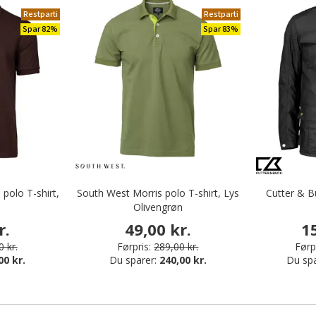
Restparti
Restparti
Spar 82%
Spar 83%
 polo T-shirt,
South West Morris polo T-shirt, Lys
Cutter & B
e
Olivengrøn
r.
49,00 kr.
1
 kr.
Førpris:
289,00 kr.
Førpr
00 kr.
Du sparer:
240,00 kr.
Du sp