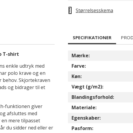
Størrelsesskema
SPECIFIKATIONER
PROD
 T-shirt
Mærke:
ns enkle udtryk med
Farve:
 har polo krave og en
Køn:
r behov. Skjortekraven
Vægt (g/m2):
ds og bidrager til et
Blandingsforhold:
ch-funktionen giver
Materiale:
og afsluttes med
Egenskaber:
 en mere tilpasset
r du sidder ned eller er
Pasform: