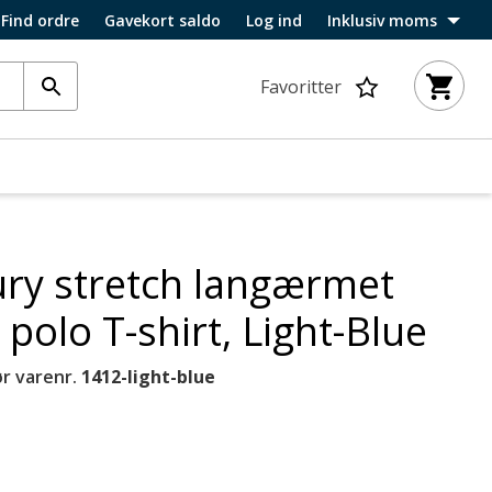
Find ordre
Gavekort saldo
Log ind
Inklusiv moms
Favoritter
ury stretch langærmet
polo T-shirt, Light-Blue
r varenr.
1412-light-blue