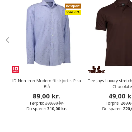
Restparti
Spar 78%
ID Non-Iron Modern fit skjorte, Pisa
Tee Jays Luxury stretch
Blå
Chocolat
89,00 kr.
49,00 k
Førpris:
399,00 kr.
Førpris:
269,00
Du sparer:
310,00 kr.
Du sparer:
220,