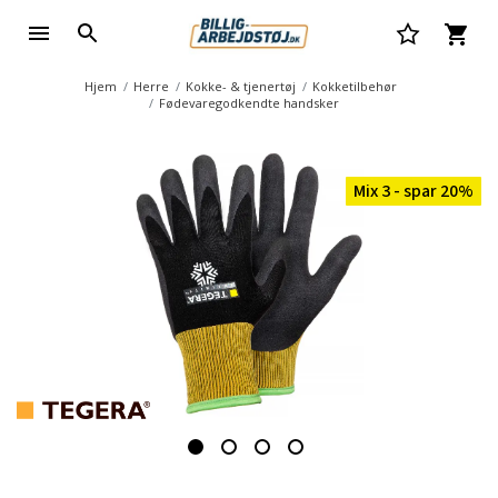
Hjem
Herre
Kokke- & tjenertøj
Kokketilbehør
Fødevaregodkendte handsker
Mix 3 - spar 20%