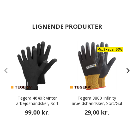
LIGNENDE PRODUKTER
Mix 3 - spar 20%
Tegera 4640R vinter
Tegera 8800 Infinity
arbejdshandsker, Sort
arbejdshandsker, Sort/Gul
a
99,00 kr.
29,00 kr.