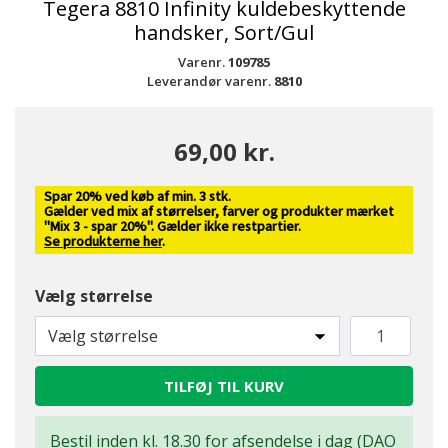
Tegera 8810 Infinity kuldebeskyttende
handsker, Sort/Gul
Varenr.
109785
Leverandør varenr.
8810
69,00 kr.
Spar 20% ved køb af min. 3 stk.
Gælder ved mix af størrelser, farver og produkter mærket
"Mix 3 - spar 20%". Gælder ikke restpartier.
Se produkterne her
.
Vælg størrelse
Vælg størrelse
TILFØJ TIL KURV
Bestil inden kl. 18.30 for afsendelse i dag (DAO