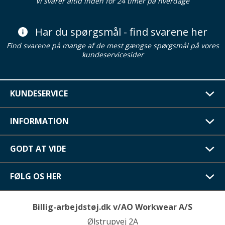
Vi svarer altid inden for 24 timer på hverdage
Har du spørgsmål - find svarene her
Find svarene på mange af de mest gængse spørgsmål på vores
kundeservicesider
KUNDESERVICE
INFORMATION
GODT AT VIDE
FØLG OS HER
Billig-arbejdstøj.dk v/AO Workwear A/S
Ølstrupvej 2A