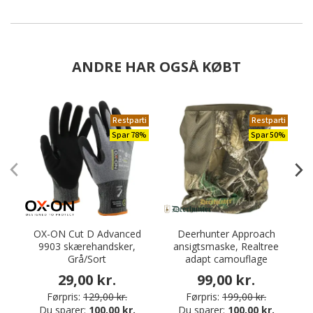
ANDRE HAR OGSÅ KØBT
Restparti
Restparti
Spar 78%
Spar 50%
OX-ON Cut D Advanced
Deerhunter Approach
P
9903 skærehandsker,
ansigtsmaske, Realtree
Grå/Sort
adapt camouflage
29,00 kr.
99,00 kr.
Førpris:
129,00 kr.
Førpris:
199,00 kr.
Du sparer:
100,00 kr.
Du sparer:
100,00 kr.