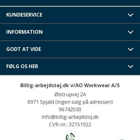
KUNDESERVICE
INFORMATION
GODT AT VIDE
FØLG OS HER
Billig-arbejdstøj.dk v/AO Workwear A/S
Ølstrupvej 2A
6971 Spjald (ingen salg på adressen)
96742030
info@billig-arbejdstoj.dk
CVR-nr.: 32151922