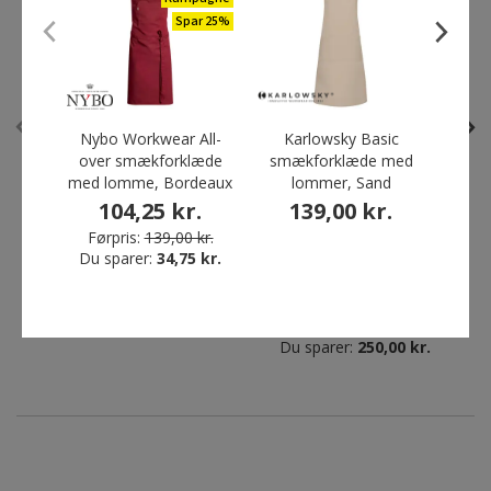
Spar 25%
Restparti
Restparti
Spar 57%
Spar 72%
Nybo Workwear All-
Karlowsky Basic
P
over smækforklæde
smækforklæde med
smæ
med lomme, Bordeaux
lommer, Sand
104,25 kr.
139,00 kr.
Toni Lee Snap kokkejakke,
Karlowsky Basic
Førpris:
139,00 kr.
Hvid
kokkebukser, Pepitatern
Du sparer:
34,75 kr.
Sort/Hvid
119,00 kr.
99,00 kr.
Førpris:
279,00 kr.
Førpris:
349,00 kr.
Du sparer:
160,00 kr.
Du sparer:
250,00 kr.