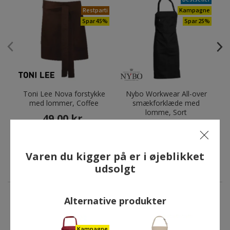
Restparti
Kampagne
Spar 45%
Spar 25%
Toni Lee Nova forstykke
Nybo Workwear All-over
med lommer, Coffee
smækforklæde med
lomme, Sort
49,00 kr.
104,25 kr.
Førpris:
89,00 kr.
Førpris:
139,00 kr.
Du sparer:
40,00 kr.
Du sparer:
34,75 kr.
Varen du kigger på er i øjeblikket
udsolgt
Alternative produkter
ANDRE HAR OGSÅ KØBT
Kampagne