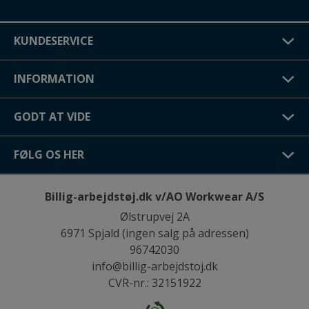
KUNDESERVICE
INFORMATION
GODT AT VIDE
FØLG OS HER
Billig-arbejdstøj.dk v/AO Workwear A/S
Ølstrupvej 2A
6971 Spjald (ingen salg på adressen)
96742030
info@billig-arbejdstoj.dk
CVR-nr.: 32151922