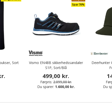
Spar 76%
ukser, Sort
Vismo EN48B sikkerhedssandaler
Deerhunter C
S1P, Sort/Blå
F
r.
499,00 kr.
1
Førpris:
2.099,00 kr.
Førp
Du sparer:
1.600,00 kr.
Du sp