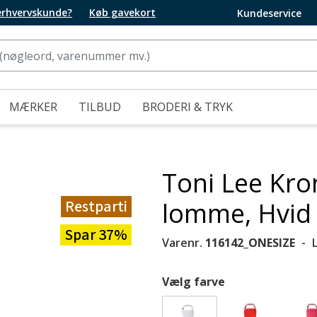
 erhvervskunde?
Køb gavekort
Kundeservice
MÆRKER
TILBUD
BRODERI & TRYK
Toni Lee Kr
Restparti
lomme, Hvid
Spar 37%
Varenr.
116142_ONESIZE
Vælg farve