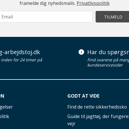
framelde dig nyhedsmails.
Privatlivspolitik
TILMELD
g-arbejdstoj.dk
Har du spørgsm
d inden for 24 timer på
Find svarene på man
kundeservicesider
ON
GODT AT VIDE
gelser
Find de rette sikkerhedssko
litik
Guide til jagttøj, der fungerer
vejr