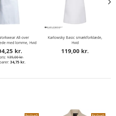
orkwear All-over
Karlowsky Basic smækforklæde,
P
æde med lomme, Hvid
Hvid
04,25 kr.
119,00 kr.
ris:
139,00 kr.
parer:
34,75 kr.
Restparti
Restparti