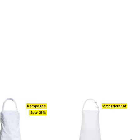
Kampagne
Mængderabat
Spar 25%