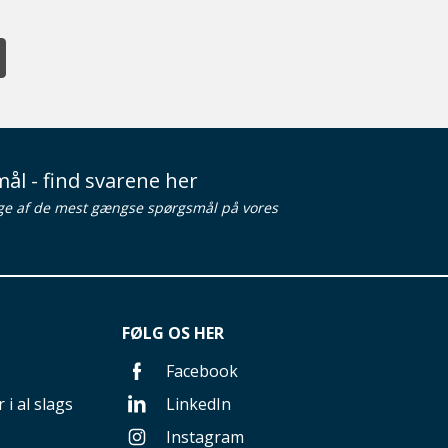
ål - find svarene her
ge af de mest gængse spørgsmål på vores
FØLG OS HER
Facebook
 i al slags
LinkedIn
Instagram