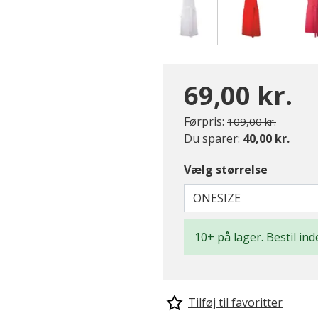
valgte
69,00 kr.
Pris nedsat fra
til
Førpris:
109,00 kr.
Du sparer:
40,00 kr.
Vælg størrelse
ONESIZE
10+ på lager. Bestil ind
Tilføj til favoritter