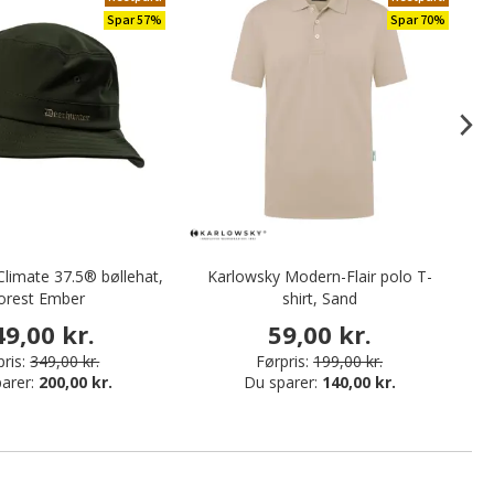
Spar 57%
Spar 70%
limate 37.5® bøllehat,
Karlowsky Modern-Flair polo T-
orest Ember
shirt, Sand
49,00 kr.
59,00 kr.
ris:
349,00 kr.
Førpris:
199,00 kr.
arer:
200,00 kr.
Du sparer:
140,00 kr.