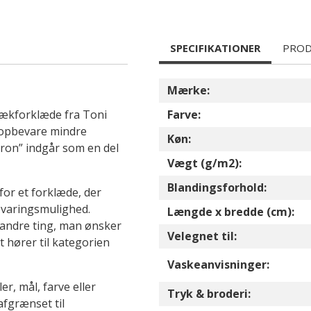
SPECIFIKATIONER
PROD
Mærke:
ækforklæde fra Toni
Farve:
 opbevare mindre
Køn:
“Kron” indgår som en del
Vægt (g/m2):
Blandingsforhold:
for et forklæde, der
evaringsmulighed.
Længde x bredde (cm):
 andre ting, man ønsker
Velegnet til:
 hører til kategorien
Vaskeanvisninger:
r, mål, farve eller
Tryk & broderi:
afgrænset til