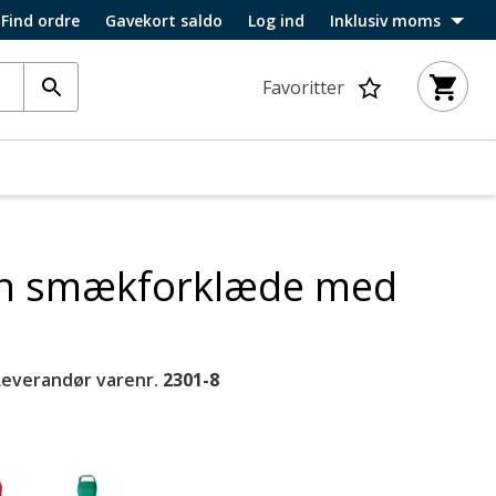
Find ordre
Gavekort saldo
Log ind
Inklusiv moms
Favoritter
on smækforklæde med
Leverandør varenr.
2301-8