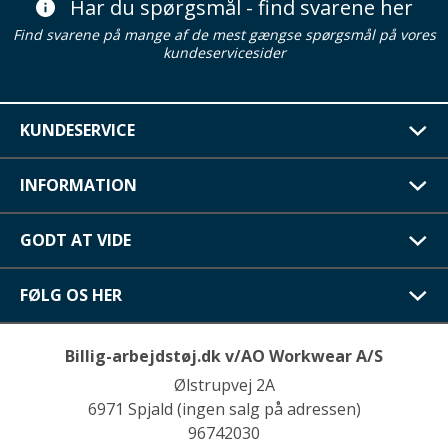
Har du spørgsmål - find svarene her
Find svarene på mange af de mest gængse spørgsmål på vores
kundeservicesider
KUNDESERVICE
INFORMATION
GODT AT VIDE
FØLG OS HER
Billig-arbejdstøj.dk v/AO Workwear A/S
Ølstrupvej 2A
6971 Spjald (ingen salg på adressen)
96742030