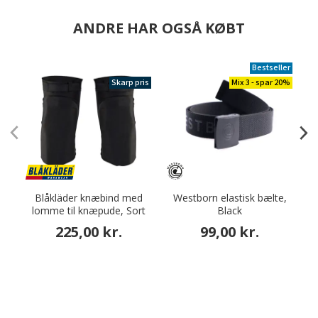
ANDRE HAR OGSÅ KØBT
Bestseller
Skarp pris
Mix 3 - spar 20%
Blåkläder knæbind med
Westborn elastisk bælte,
lomme til knæpude, Sort
Black
s
225,00 kr.
99,00 kr.