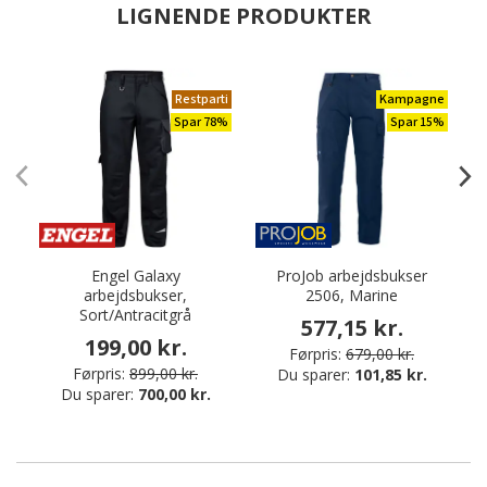
LIGNENDE PRODUKTER
Restparti
Kampagne
Spar 78%
Spar 15%
Engel Galaxy
ProJob arbejdsbukser
arbejdsbukser,
2506, Marine
Sort/Antracitgrå
577,15 kr.
199,00 kr.
Førpris:
679,00 kr.
Førpris:
899,00 kr.
Du sparer:
101,85 kr.
Du sparer:
700,00 kr.