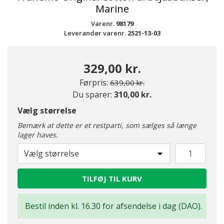
Marine
Varenr.
98179
Leverandør varenr.
2521-13-03
329,00 kr.
Pris nedsat fra
til
Førpris:
639,00 kr.
Du sparer:
310,00 kr.
Vælg størrelse
Bemærk at dette er et restparti, som sælges så længe
lager haves.
Vælg størrelse
TILFØJ TIL KURV
Bestil inden kl. 16.30 for afsendelse i dag (DAO).