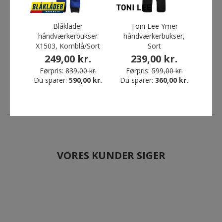
Blåkläder
Toni Lee Ymer
A
Toni Lee Ymer
Abeko Oregon
håndværkerbukser
håndværkerbukser,
ser
håndværkerbukser, Sort
servicebukser, Sort
X1503, Kornblå/Sort
Sort
239,00 kr.
90,00 kr.
249,00 kr.
239,00 kr.
Før
Førpris:
599,00 kr.
Førpris:
499,00 kr.
Du s
Førpris:
839,00 kr.
Førpris:
599,00 kr.
Du sparer:
360,00 kr.
Du sparer:
409,00 kr.
Du sparer:
590,00 kr.
Du sparer:
360,00 kr.
VORES KUNDER SIGER