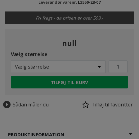
Leverandør varenr.
L3550-28-07
Fri fragt - da prisen er over 599,-
null
Vælg størrelse
Vælg størrelse
TILFØJ TIL KURV
Sådan måler du
Tilføj til favoritter
PRODUKTINFORMATION