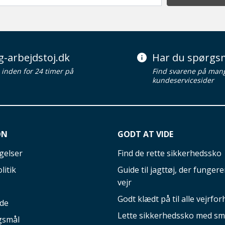
g-arbejdstoj.dk
Har du spørgsm
d inden for 24 timer på
Find svarene på man
kundeservicesider
ON
GODT AT VIDE
gelser
Find de rette sikkerhedssko
litik
Guide til jagttøj, der fungerer
vejr
Godt klædt på til alle vejrfor
ide
Lette sikkerhedssko med sm
gsmål