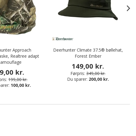
unter Approach
Deerhunter Climate 37.5® bøllehat,
ske, Realtree adapt
Forest Ember
camouflage
149,00 kr.
9,00 kr.
Førpris:
349,00 kr.
Du sparer:
200,00 kr.
ris:
199,00 kr.
arer:
100,00 kr.