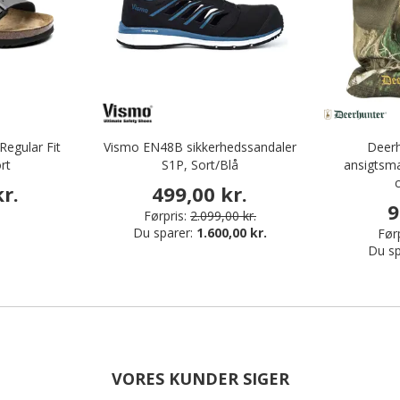
Regular Fit
Vismo EN48B sikkerhedssandaler
Deerh
rt
S1P, Sort/Blå
ansigtsma
r.
499,00 kr.
9
Førpris:
2.099,00 kr.
Du sparer:
1.600,00 kr.
Førp
Du sp
VORES KUNDER SIGER