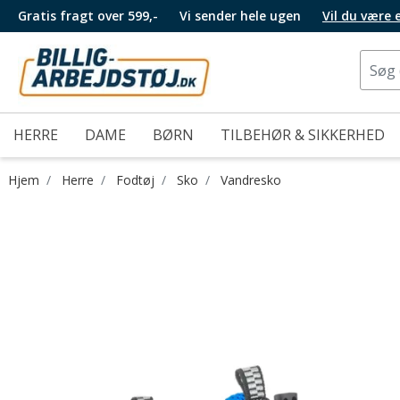
Gratis fragt over 599,-
Vi sender hele ugen
Vil du være
HERRE
DAME
BØRN
TILBEHØR & SIKKERHED
Hjem
Herre
Fodtøj
Sko
Vandresko