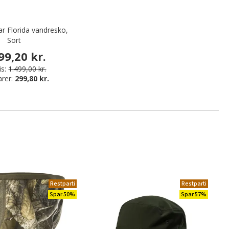
 Florida vandresko,
Sort
99,20 kr.
is:
1.499,00 kr.
arer:
299,80 kr.
Restparti
Restparti
Spar 50%
Spar 57%