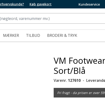
 erhvervskunde?
Køb gavekort
Kundeservice
MÆRKER
TILBUD
BRODERI & TRYK
VM Footwear
Sort/Blå
Varenr.
127610
Leverandø
Fri fragt - da prisen er over 59