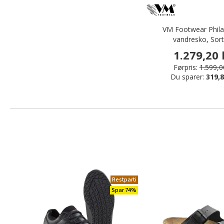
VM Footwear Phila
vandresko, Sort
1.279,20 
Førpris:
1.599,0
Du sparer:
319,8
Restparti
Spar 74%