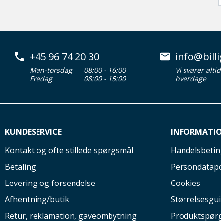
+45 96 74 20 30
info@billi
Man-torsdag
08:00 - 16:00
Vi svarer alti
Fredag
08:00 - 15:00
hverdage
KUNDESERVICE
INFORMATI
Kontakt og ofte stillede spørgsmål
Handelsbetin
Betaling
Persondatapo
Levering og forsendelse
Cookies
Afhentning/butik
Størrelsesgu
Retur, reklamation, gaveombytning
Produktspør