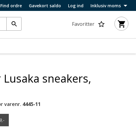
Find ordre
Gavekort saldo
Log ind
Inklusiv moms
Favoritter
 Lusaka sneakers,
r varenr.
4445-11
9,-