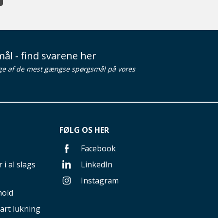
ål - find svarene her
ge af de mest gængse spørgsmål på vores
FØLG OS HER
Facebook
 i al slags
LinkedIn
Instagram
hold
art lukning