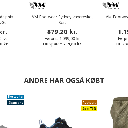
delphia
VM Footwear Sydney vandresko,
VM Footwear
/Gul
Sort
kr.
879,20 kr.
1.1
0 kr.
Førpris:
1.099,00 kr.
Førpr
0 kr.
Du sparer:
219,80 kr.
Du sp
ANDRE HAR OGSÅ KØBT
Bestseller
Skarp pris
Restparti
Spar 76%