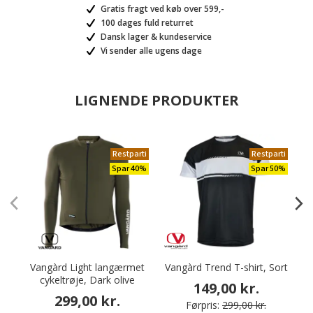
Gratis fragt ved køb over 599,-
100 dages fuld returret
Dansk lager & kundeservice
Vi sender alle ugens dage
LIGNENDE PRODUKTER
Restparti
Restparti
Spar 40%
Spar 50%
Vangàrd Light langærmet
Vangàrd Trend T-shirt, Sort
V
cykeltrøje, Dark olive
149,00 kr.
299,00 kr.
Førpris:
299,00 kr.