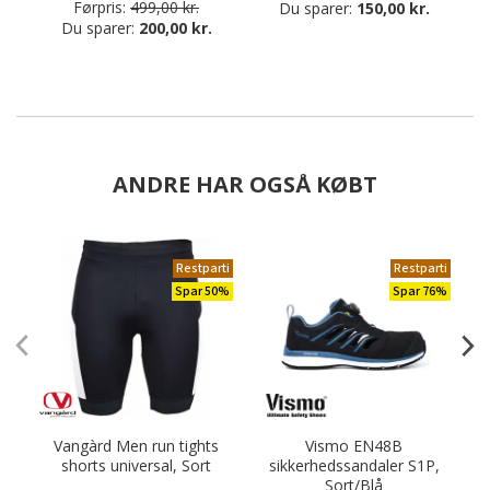
Førpris:
499,00 kr.
Du sparer:
150,00 kr.
Du sparer:
200,00 kr.
ANDRE HAR OGSÅ KØBT
Restparti
Restparti
Spar 50%
Spar 76%
Vangàrd Men run tights
Vismo EN48B
shorts universal, Sort
sikkerhedssandaler S1P,
Sort/Blå