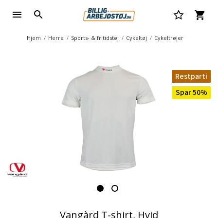
Hjem
Herre
Sports- & fritidstøj
Cykeltøj
Cykeltrøjer
Restparti
Spar 50%
Vangàrd T-shirt, Hvid