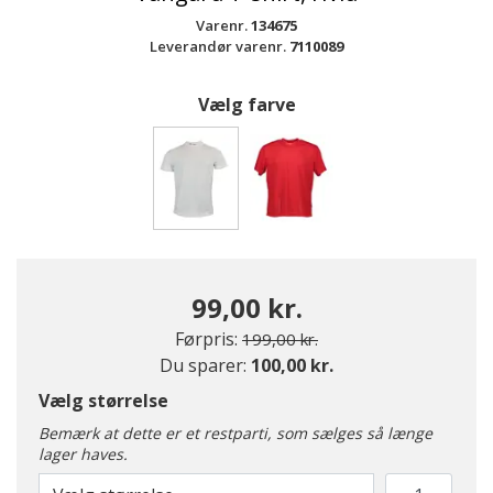
Varenr.
134675
Leverandør varenr.
7110089
Vælg farve
valgte
99,00 kr.
Pris nedsat fra
til
Førpris:
199,00 kr.
Du sparer:
100,00 kr.
Vælg størrelse
Bemærk at dette er et restparti, som sælges så længe
lager haves.