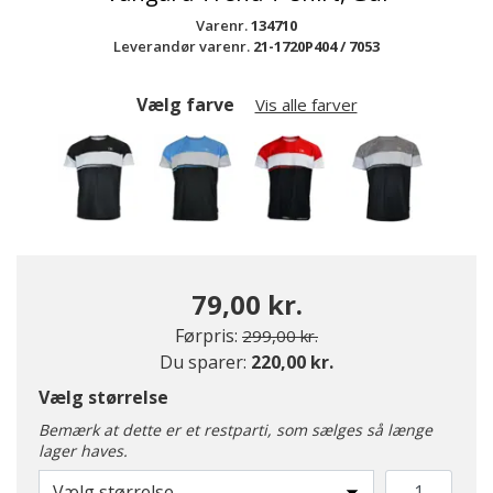
Varenr.
134710
Leverandør varenr.
21-1720P404 / 7053
Vælg farve
Vis alle farver
79,00 kr.
Pris nedsat fra
til
Førpris:
299,00 kr.
Du sparer:
220,00 kr.
valgte
Vælg størrelse
Bemærk at dette er et restparti, som sælges så længe
lager haves.
Vælg størrelse