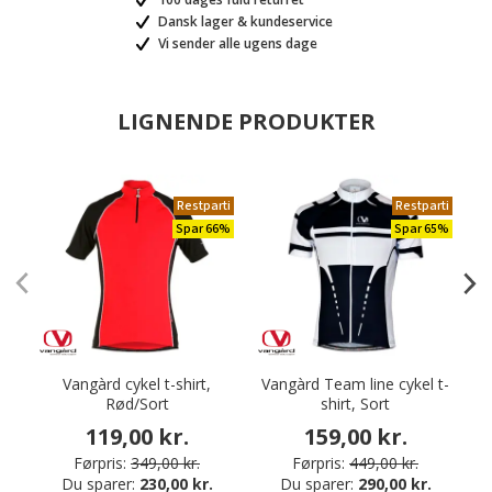
Dansk lager & kundeservice
Vi sender alle ugens dage
LIGNENDE PRODUKTER
Restparti
Restparti
Spar 66%
Spar 65%
Vangàrd cykel t-shirt,
Vangàrd Team line cykel t-
Rød/Sort
shirt, Sort
119,00 kr.
159,00 kr.
Førpris:
349,00 kr.
Førpris:
449,00 kr.
Du sparer:
230,00 kr.
Du sparer:
290,00 kr.