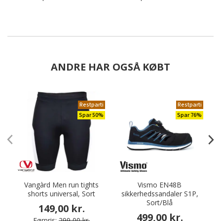
ANDRE HAR OGSÅ KØBT
Restparti
Restparti
Spar 50%
Spar 76%
Vangàrd Men run tights
Vismo EN48B
shorts universal, Sort
sikkerhedssandaler S1P,
Sort/Blå
149,00 kr.
499,00 kr.
Førpris:
299,00 kr.