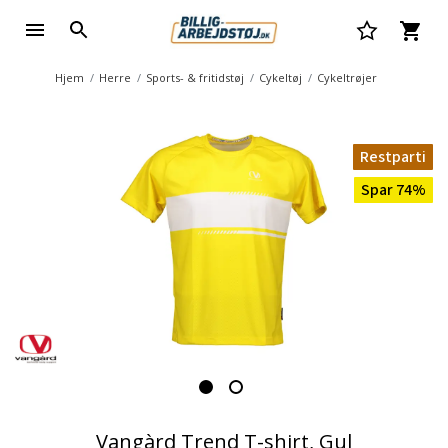
Hjem
Herre
Sports- & fritidstøj
Cykeltøj
Cykeltrøjer
Restparti
Spar 74%
Vangàrd Trend T-shirt, Gul