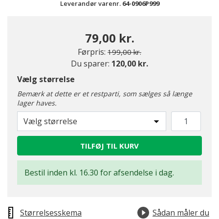
Leverandør varenr.
64-0906P999
79,00 kr.
Pris nedsat fra
til
Førpris:
199,00 kr.
Du sparer:
120,00 kr.
Vælg størrelse
Bemærk at dette er et restparti, som sælges så længe
lager haves.
Vælg størrelse
TILFØJ TIL KURV
Bestil inden kl. 16.30 for afsendelse i dag.
Størrelsesskema
Sådan måler du