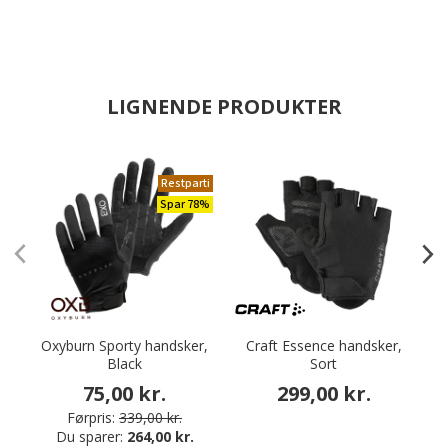
LIGNENDE PRODUKTER
Restparti
Spar 78%
Oxyburn Sporty handsker,
Craft Essence handsker,
V
Black
Sort
75,00 kr.
299,00 kr.
Førpris:
339,00 kr.
Du sparer:
264,00 kr.