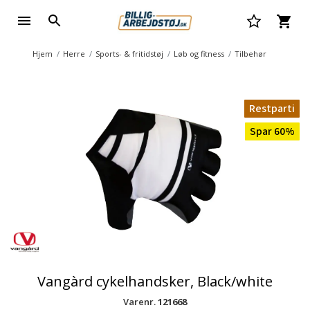
Hjem
Herre
Sports- & fritidstøj
Løb og fitness
Tilbehør
Restparti
Spar 60%
Vangàrd cykelhandsker, Black/white
Varenr.
121668