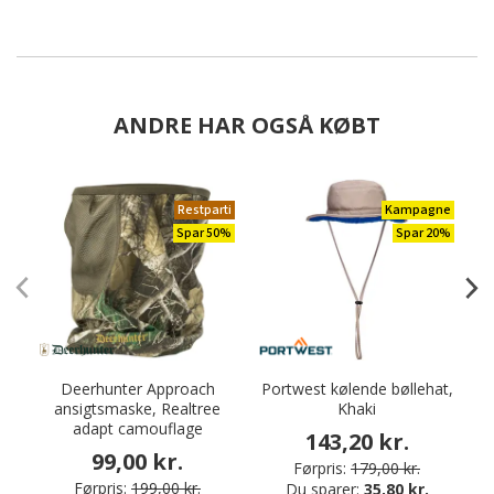
ANDRE HAR OGSÅ KØBT
Restparti
Kampagne
Spar 50%
Spar 20%
Deerhunter Approach
Portwest kølende bøllehat,
ansigtsmaske, Realtree
Khaki
adapt camouflage
143,20 kr.
99,00 kr.
Førpris:
179,00 kr.
Førpris:
199,00 kr.
Du sparer:
35,80 kr.